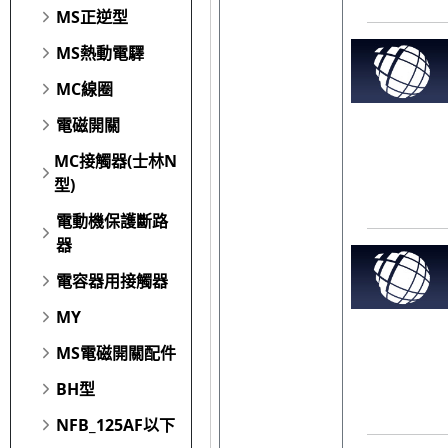
MS正逆型
MS熱動電驛
MC線圈
電磁開關
MC接觸器(士林N
型)
電動機保護斷路
器
電容器用接觸器
MY
MS電磁開關配件
BH型
NFB_125AF以下