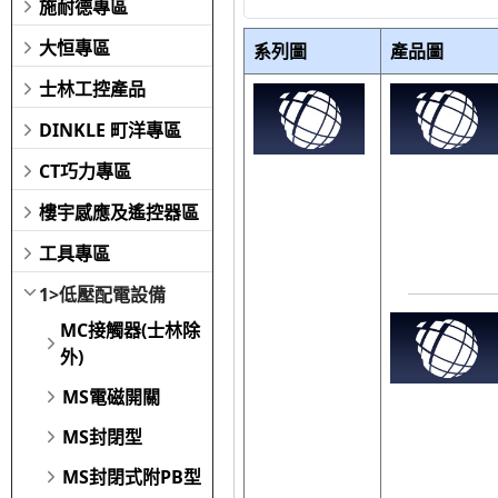
施耐德專區
大恒專區
系列圖
產品圖
士林工控產品
DINKLE 町洋專區
CT巧力專區
樓宇感應及遙控器區
工具專區
1>低壓配電設備
MC接觸器(士林除
外)
MS電磁開關
MS封閉型
MS封閉式附PB型