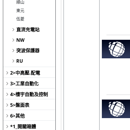
順山
東元
伍菱
直流充電站
NW
突波保護器
RU
2>中高壓.配電
3>工業自動化
4>樓宇自動及控制
5>盤面表
6>其他
*1_開關箱體