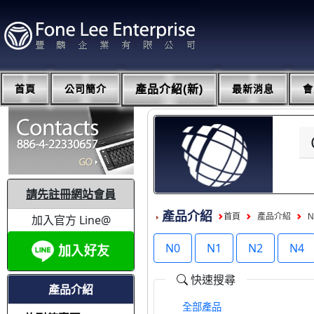
首頁
公司簡介
產品介紹(新)
最新消息
會
請先註冊網站會員
產品介紹
首頁
產品介紹
N
加入官方 Line@
N0
N1
N2
N4
快速搜尋
產品介紹
全部產品