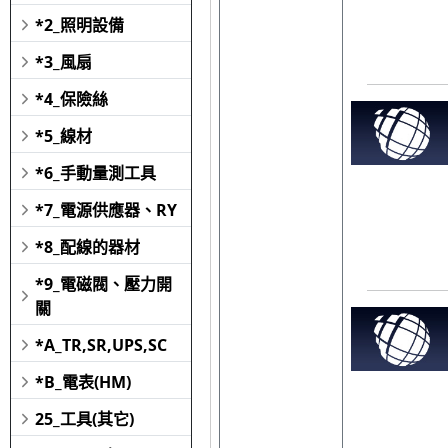
*2_照明設備
*3_風扇
*4_保險絲
*5_線材
*6_手動量測工具
*7_電源供應器、RY
*8_配線的器材
*9_電磁閥、壓力開
關
*A_TR,SR,UPS,SC
*B_電表(HM)
25_工具(其它)