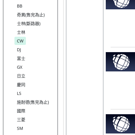
BB
奇異(售完為止)
士林(斷路器)
士林
CW
DJ
富士
GX
日立
慶同
LS
施耐德(售完為止)
國際
三菱
SM