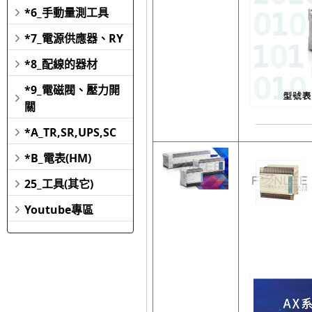
*6_手動量測工具
*7_電源供應器、RY
*8_配線的器材
*9_電磁閥、壓力開
關
*A_TR,SR,UPS,SC
*B_電表(HM)
25_工具(其它)
Youtube專區