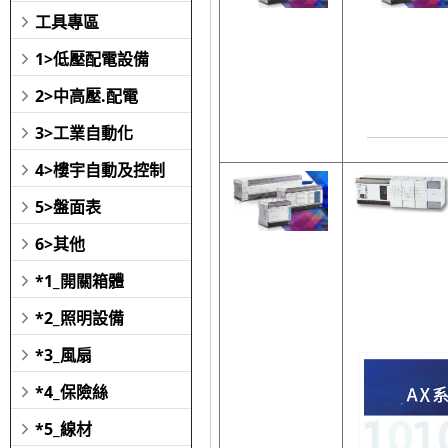
工具專區
1>低壓配電設備
2>中高壓.配電
3>工業自動化
4>樓宇自動及控制
5>盤面表
6>其他
*1_開關箱體
*2_照明設備
*3_風扇
*4_保險絲
*5_線材