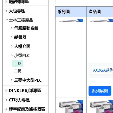
施耐德專區
大恒專區
系列圖
產品圖
士林工控產品
伺服驅動系統
變頻器
人機介面
小型PLC
士林
AX3GA系
三菱
三菱中大型PLC
DINKLE 町洋專區
系列展開
CT巧力專區
樓宇感應及遙控器區