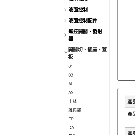
液面控制
液面控制配件
遙控開關、發射
器
開關切、插座、蓋
板
01
03
AL
AS
士林
產
雅典娜
產
CP
DA
產