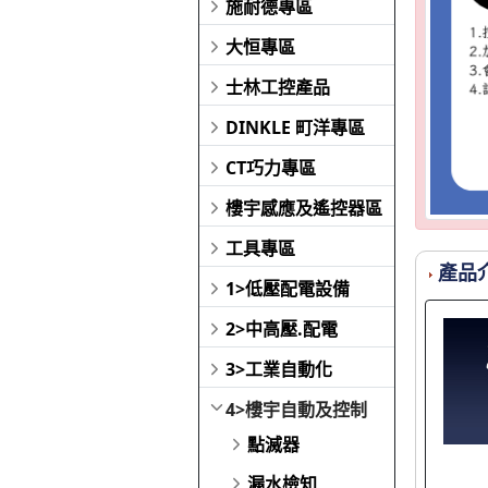
施耐德專區
大恒專區
士林工控產品
DINKLE 町洋專區
CT巧力專區
樓宇感應及遙控器區
工具專區
產品
1>低壓配電設備
2>中高壓.配電
3>工業自動化
4>樓宇自動及控制
點滅器
漏水檢知