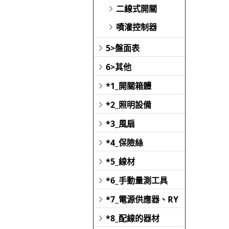
二線式開關
噴灌控制器
5>盤面表
6>其他
*1_開關箱體
*2_照明設備
*3_風扇
*4_保險絲
*5_線材
*6_手動量測工具
*7_電源供應器、RY
*8_配線的器材