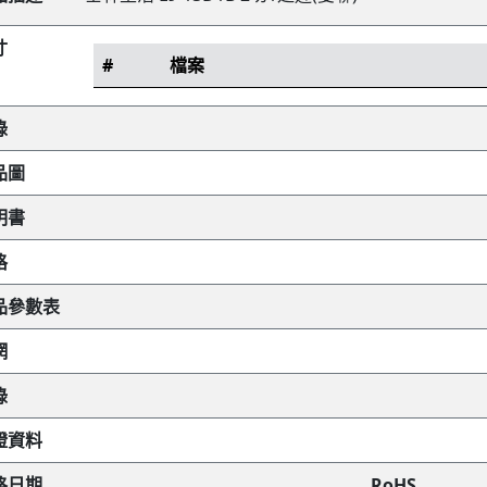
寸
#
檔案
錄
品圖
明書
格
品參數表
網
錄
證資料
格日期
RoHS