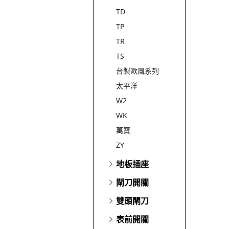
TD
TP
TR
TS
台製歐風系列
太平洋
W2
WK
萬寶
ZY
地板插座
閘刀開關
雙頭閘刀
表前開關