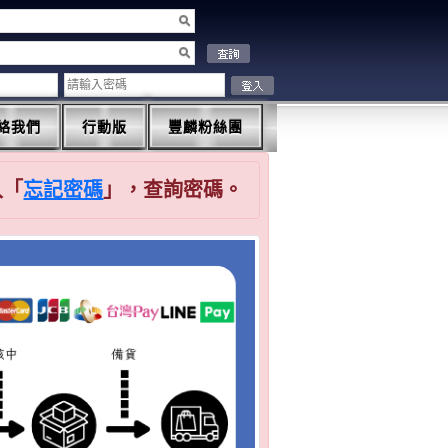
絡我們
行動版
豐麟粉絲團
入「
忘記密碼
」，查詢密碼。