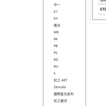
中一
ET
K1
KY
隆光
MK
PA
PB
PS
RD
RU
S
松工 ART
Zencelo
國際星光系列
松工銀河