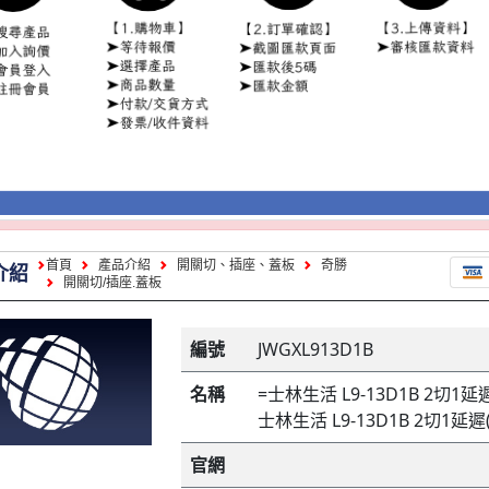
首頁
產品介紹
開關切、插座、蓋板
奇勝
介紹
開關切/插座.蓋板
編號
JWGXL913D1B
名稱
=士林生活 L9-13D1B 2切1延
士林生活 L9-13D1B 2切1延遲
官網