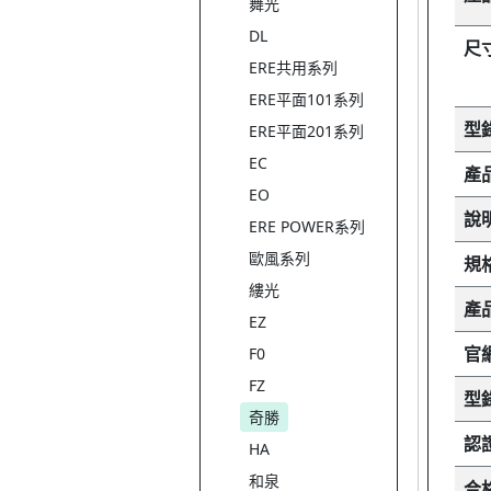
舞光
DL
尺
ERE共用系列
ERE平面101系列
型
ERE平面201系列
EC
產
EO
說
ERE POWER系列
歐風系列
規
縷光
產
EZ
官
F0
FZ
型
奇勝
認
HA
和泉
合