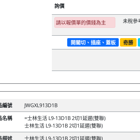
詢價
未稅參
請以報價單的價錢為主
開關切、插座、蓋板
奇勝
品編號
JWGXL913D1B
品名稱
=士林生活 L9-13D1B 2切1延遲(雙聯)
士林生活 L9-13D1B 2切1延遲(雙聯)
品描述
士林生活 L9-13D1B 2切1延遲(雙聯)