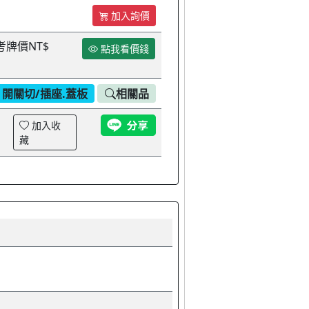
加入詢價
考牌價NT$
點我看價錢
開關切/插座.蓋板
相關品
加入收
藏