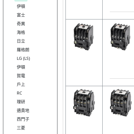
伊頓
富士
奇異
海格
日立
羅格朗
LG (LS)
伊頓
賀電
戶上
RC
理研
適貴地
西門子
三菱