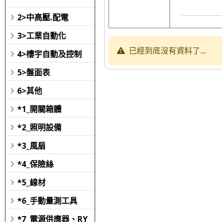
2>中高壓.配電
3>工業自動化
已經到底沒有資料了...
4>樓宇自動及控制
5>盤面表
6>其他
*1_開關箱體
*2_照明設備
*3_風扇
*4_保險絲
*5_線材
*6_手動量測工具
*7_電源供應器、RY