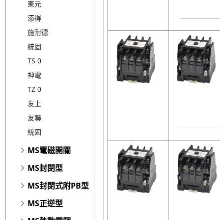
東元
添得
施耐德
統固
TS 0
神電
TZ 0
友上
友聯
統固
MS電磁開關
MS封閉型
MS封閉式附PB型
MS正逆型