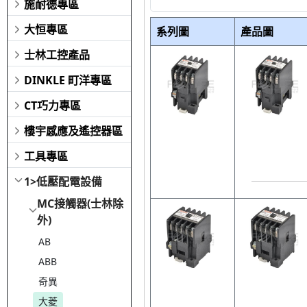
施耐德專區
大恒專區
系列圖
產品圖
士林工控產品
DINKLE 町洋專區
CT巧力專區
樓宇感應及遙控器區
工具專區
1>低壓配電設備
MC接觸器(士林除
外)
AB
ABB
奇異
大菱