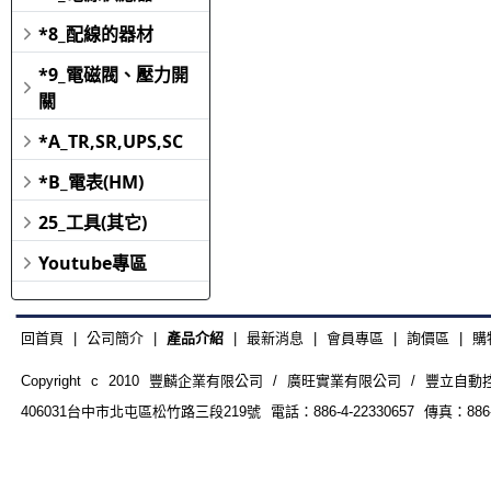
*8_配線的器材
*9_電磁閥、壓力開
關
*A_TR,SR,UPS,SC
*B_電表(HM)
25_工具(其它)
Youtube專區
回首頁
|
公司簡介
|
產品介紹
|
最新消息
|
會員專區
|
詢價區
|
購
Copyright c 2010 豐麟企業有限公司 / 廣旺實業有限公司 / 豐立自動控制器材
406031台中市北屯區松竹路三段219號 電話：886-4-22330657 傳真：886-4-