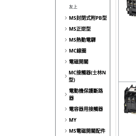
友上
MS封閉式附PB型
MS正逆型
MS熱動電驛
MC線圈
電磁開關
MC接觸器(士林N
型)
電動機保護斷路
器
電容器用接觸器
MY
MS電磁開關配件