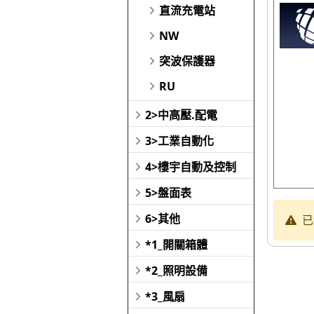
直流充電站
NW
突波保護器
RU
2>中高壓.配電
3>工業自動化
4>樓宇自動及控制
5>盤面表
6>其他
已
*1_開關箱體
*2_照明設備
*3_風扇