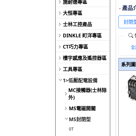
施耐德專區
產品
大恒專區
封閉
士林工控產品
DINKLE 町洋專區
CT巧力專區
全
樓宇感應及遙控器區
系列圖
工具專區
1>低壓配電設備
MC接觸器(士林除
外)
MS電磁開關
MS封閉型
0T