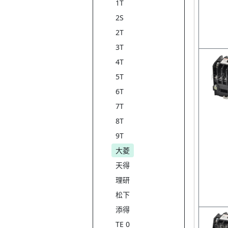
1T
2S
2T
3T
4T
5T
6T
7T
8T
9T
大菱
天得
理研
松下
添得
TE 0