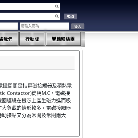
絡我們
行動版
豐麟粉絲團
M.S，電磁開關是指電磁接觸器及積熱電
 Contactor)簡稱M.C，電磁接
線圈纏繞在鐵芯上產生磁力進而吸
在大負載的情形較多，電磁接觸器
轉助接點又分為常開及常閉兩大