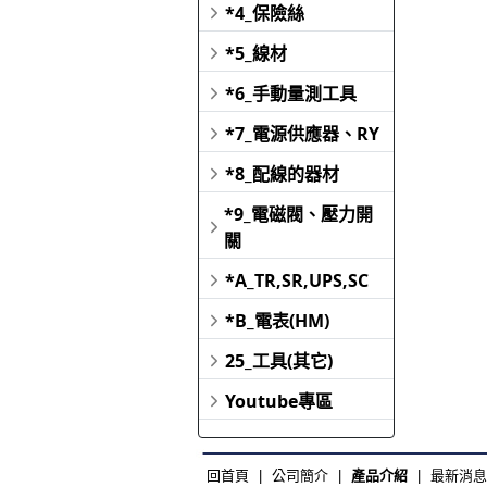
*4_保險絲
*5_線材
*6_手動量測工具
*7_電源供應器、RY
*8_配線的器材
*9_電磁閥、壓力開
關
*A_TR,SR,UPS,SC
*B_電表(HM)
25_工具(其它)
Youtube專區
回首頁
|
公司簡介
|
產品介紹
|
最新消息