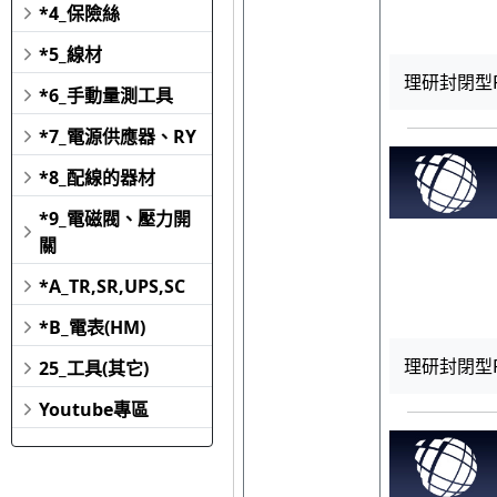
*4_保險絲
*5_線材
理研封閉型RA
*6_手動量測工具
*7_電源供應器、RY
*8_配線的器材
*9_電磁閥、壓力開
關
*A_TR,SR,UPS,SC
*B_電表(HM)
理研封閉型RA
25_工具(其它)
Youtube專區