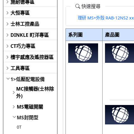
施耐德專區
快速搜尋
大恒專區
理研 MS+外殼 RAB-12NS2 x
士林工控產品
系列圖
產品圖
DINKLE 町洋專區
CT巧力專區
樓宇感應及遙控器區
工具專區
1>低壓配電設備
MC接觸器(士林除
外)
MS電磁開關
MS封閉型
0T