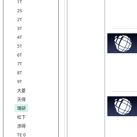
1T
2S
2T
3T
4T
5T
6T
7T
8T
9T
大菱
天得
理研
松下
添得
TE 0