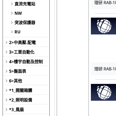
理研 RAB-1
直流充電站
NW
突波保護器
RU
2>中高壓.配電
3>工業自動化
4>樓宇自動及控制
理研 RAB-1
5>盤面表
6>其他
*1_開關箱體
*2_照明設備
*3_風扇