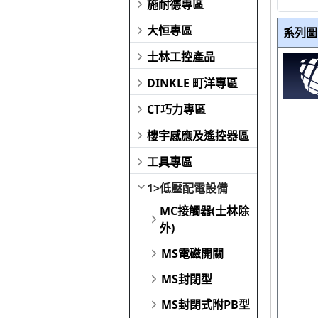
施耐德專區
大恒專區
系列圖
士林工控產品
DINKLE 町洋專區
CT巧力專區
樓宇感應及遙控器區
工具專區
1>低壓配電設備
MC接觸器(士林除
外)
MS電磁開關
MS封閉型
MS封閉式附PB型