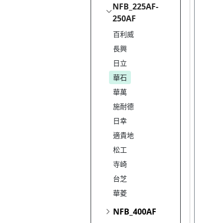
NFB_225AF-
250AF
百利威
長興
日立
華石
華萬
施耐德
日幸
適貴地
松工
寺崎
台芝
華菱
NFB_400AF