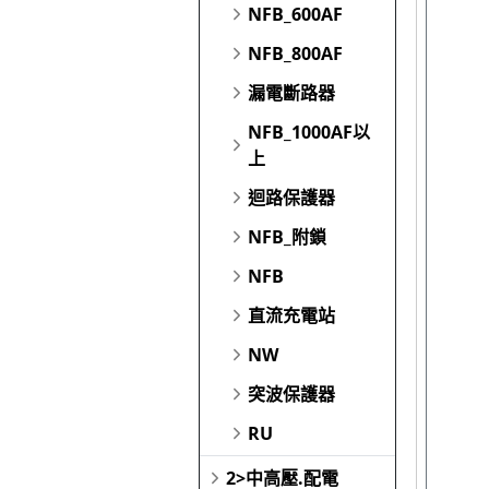
NFB_600AF
NFB_800AF
漏電斷路器
NFB_1000AF以
上
迴路保護器
NFB_附鎖
NFB
直流充電站
NW
突波保護器
RU
2>中高壓.配電