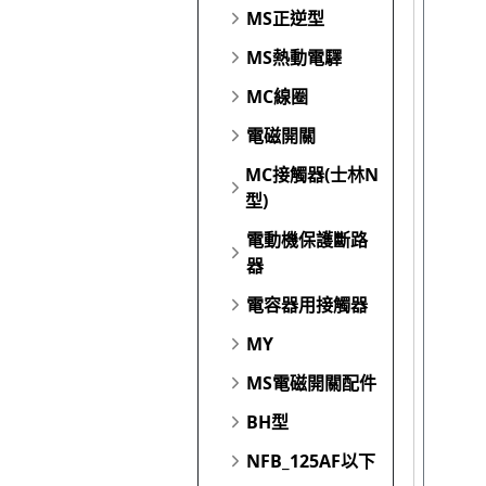
MS正逆型
MS熱動電驛
MC線圈
電磁開關
MC接觸器(士林N
型)
電動機保護斷路
器
電容器用接觸器
MY
MS電磁開關配件
BH型
NFB_125AF以下