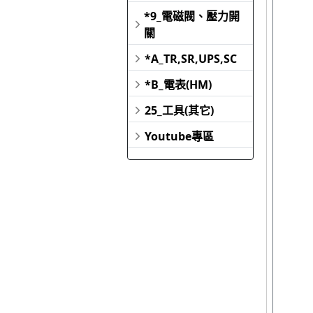
*9_電磁閥、壓力開
關
*A_TR,SR,UPS,SC
*B_電表(HM)
25_工具(其它)
Youtube專區