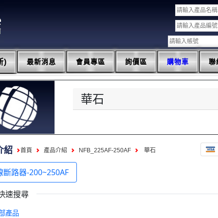
)
最新消息
會員專區
詢價區
購物車
聯
華石
介紹
首頁
產品介紹
NFB_225AF-250AF
華石
斷路器-200~250AF
快速搜尋
部產品