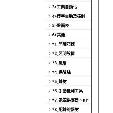
3>工業自動化
4>樓宇自動及控制
5>盤面表
6>其他
*1_開關箱體
*2_照明設備
*3_風扇
*4_保險絲
*5_線材
*6_手動量測工具
*7_電源供應器、RY
*8_配線的器材