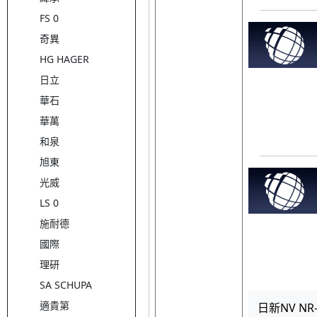
FS 0
奇異
HG HAGER
日立
華石
華萬
和泉
旭東
光威
LS 0
施耐德
國際
理研
SA SCHUPA
適貴第
日新NV NR-