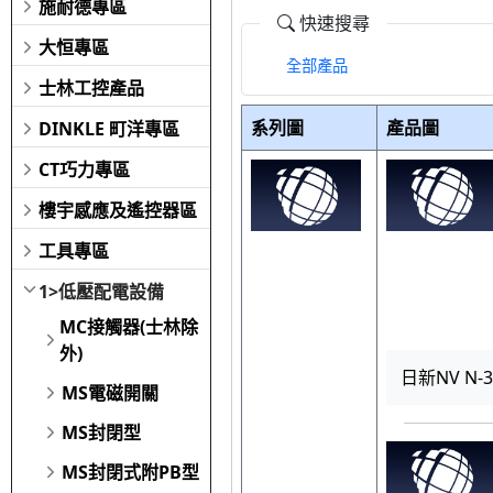
施耐德專區
快速搜尋
大恒專區
全部產品
士林工控產品
系列圖
產品圖
DINKLE 町洋專區
CT巧力專區
樓宇感應及遙控器區
工具專區
1>低壓配電設備
MC接觸器(士林除
外)
日新NV N-3
MS電磁開關
MS封閉型
MS封閉式附PB型