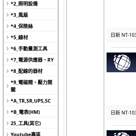
*2_照明設備
*3_風扇
*4_保險絲
日新 NT-103
*5_線材
*6_手動量測工具
*7_電源供應器、RY
*8_配線的器材
*9_電磁閥、壓力開
關
*A_TR,SR,UPS,SC
*B_電表(HM)
日新 NT-103
25_工具(其它)
Youtube專區