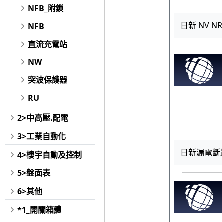
NFB_附鎖
日新 NV NR-
NFB
直流充電站
NW
突波保護器
RU
2>中高壓.配電
3>工業自動化
日新漏電斷路
4>樓宇自動及控制
5>盤面表
6>其他
*1_開關箱體