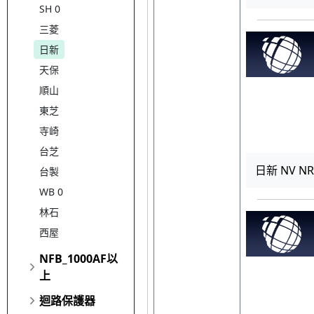
SH 0
三菱
日新
天保
順山
東芝
寺崎
台芝
日新 NV NR-
台製
WB 0
林石
西屋
NFB_1000AF以
上
迴路保護器