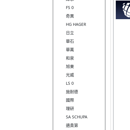
FS 0
奇異
HG HAGER
日立
華石
華萬
和泉
旭東
光威
LS 0
施耐德
國際
理研
SA SCHUPA
適貴第