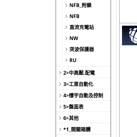
NFB_附鎖
NFB
直流充電站
NW
突波保護器
RU
2>中高壓.配電
3>工業自動化
4>樓宇自動及控制
5>盤面表
6>其他
*1_開關箱體