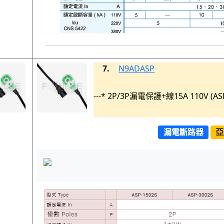
7.
N9ADASP
---* 2P/3P漏電保護+線15A 110V (AS
漏電斷路器
亞