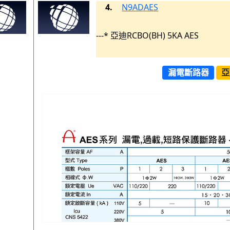
4.
N9ADAES
---* 亞迪RCBO(BH) 5KA AES
漏電斷路器
亞