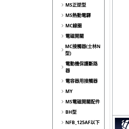
MS正逆型
MS熱動電驛
MC線圈
電磁開關
MC接觸器(士林N
型)
電動機保護斷路
器
電容器用接觸器
MY
MS電磁開關配件
BH型
NFB_125AF以下