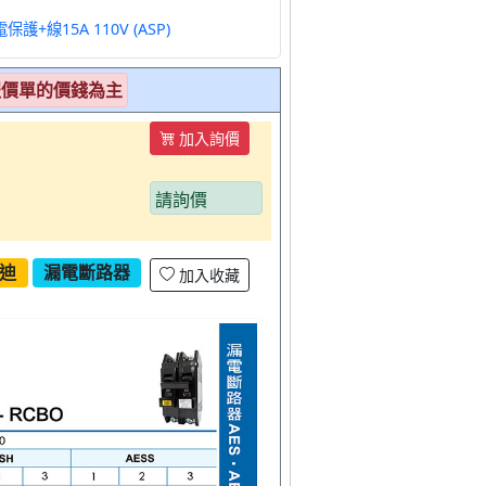
2P/3P漏電保護+線15A 110V (ASP)
報價單的價錢為主
加入詢價
請詢價
迪
漏電斷路器
加入收藏