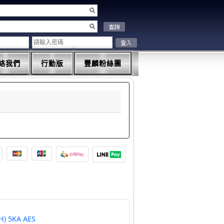
絡我們
行動版
豐麟粉絲團
亞迪RCBO(BH) 5KA AES