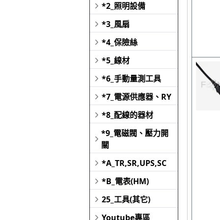
*2_照明設備
*3_風扇
*4_保險絲
*5_線材
*6_手動量測工具
*7_電源供應器、RY
*8_配線的器材
*9_電磁閥、壓力開
關
*A_TR,SR,UPS,SC
*B_電表(HM)
25_工具(其它)
Youtube專區