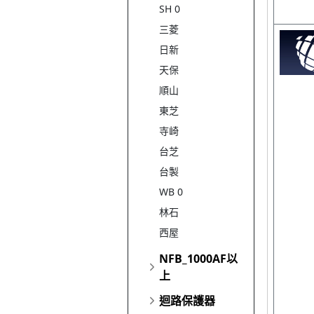
SH 0
三菱
日新
天保
順山
東芝
寺崎
台芝
台製
WB 0
林石
西屋
NFB_1000AF以
上
迴路保護器