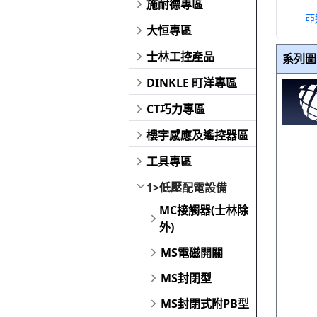
施耐德專區
大恒專區
士林工控產品
系列圖
DINKLE 町洋專區
CT巧力專區
樓宇感應及遙控器區
工具專區
1>低壓配電設備
MC接觸器(士林除
外)
MS電磁開關
MS封閉型
MS封閉式附PB型