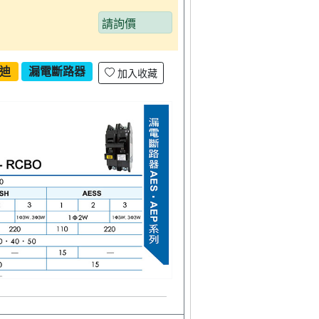
請詢價
迪
漏電斷路器
加入收藏