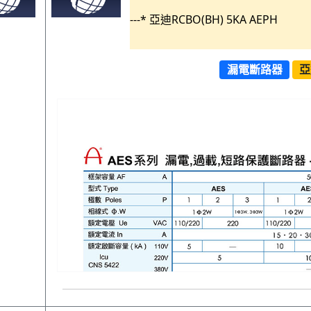
---* 亞迪RCBO(BH) 5KA AEPH
漏電斷路器
亞