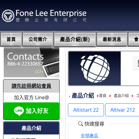
首頁
公司簡介
產品介紹(新)
最新消息
會
請先註冊網站會員
產品介紹
首頁
產品介紹
加入官方 Line@
Altistart 22
Altivar 212
快速搜尋
產品介紹
全部產品