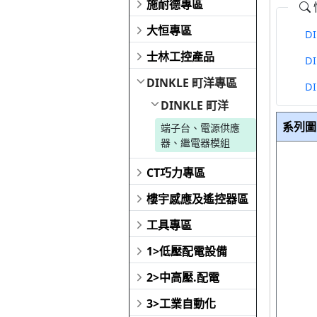
施耐德專區
大恒專區
D
士林工控產品
D
DINKLE 町洋專區
D
DINKLE 町洋
系列圖
端子台、電源供應
器、繼電器模組
CT巧力專區
樓宇感應及遙控器區
工具專區
1>低壓配電設備
2>中高壓.配電
3>工業自動化