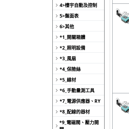
4>樓宇自動及控制
5>盤面表
6>其他
*1_開關箱體
*2_照明設備
*3_風扇
*4_保險絲
*5_線材
*6_手動量測工具
*7_電源供應器、RY
*8_配線的器材
*9_電磁閥、壓力開