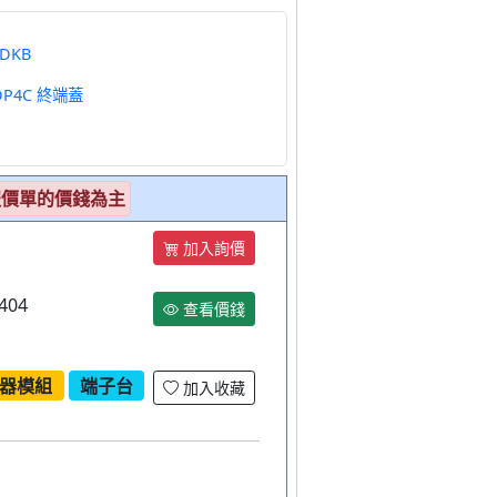
DKB
DINKLE 配件> DP4C 終端蓋
報價單的價錢為主
加入詢價
404
查看價錢
器模組
端子台
加入收藏