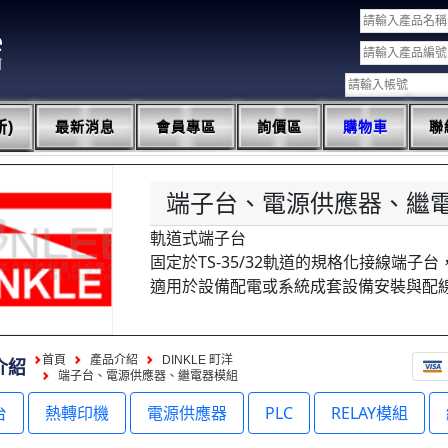
)
最新消息
會員專區
詢價區
購物車
聯
端子台、電源供應器、繼
軌道式端子台
固定於TS-35/32軌道的規格化接線端子
適用於設備配電或系統成套設備安裝與配
首頁
產品介紹
DINKLE 町洋
介紹
端子台、電源供應器、繼電器模組
台
熱轉印機
電源供應器
PLC
RELAY模組