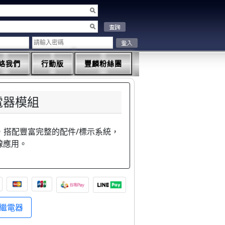
絡我們
行動版
豐麟粉絲團
電器模組
台，搭配豐富完整的配件/標示系統，
線應用。
繼電器