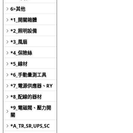
6>其他
*1_開關箱體
*2_照明設備
*3_風扇
*4_保險絲
*5_線材
*6_手動量測工具
*7_電源供應器、RY
*8_配線的器材
*9_電磁閥、壓力開
關
*A_TR,SR,UPS,SC