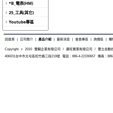
*B_電表(HM)
25_工具(其它)
Youtube專區
回首頁
|
公司簡介
|
產品介紹
|
最新消息
|
會員專區
|
詢價區
|
購
Copyright c 2010 豐麟企業有限公司 / 廣旺實業有限公司 / 豐立自動控制器材
406031台中市北屯區松竹路三段219號 電話：886-4-22330657 傳真：886-4-