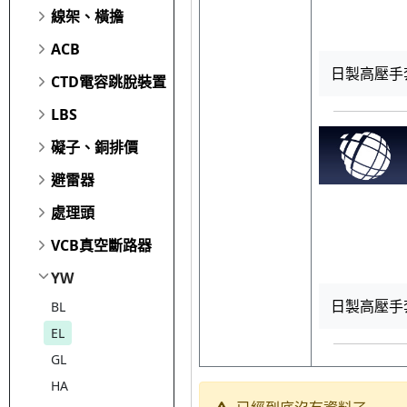
線架、橫擔
ACB
日製高壓手套
CTD電容跳脫裝置
LBS
礙子、銅排價
避雷器
處理頭
VCB真空斷路器
YW
日製高壓手套
BL
EL
GL
HA