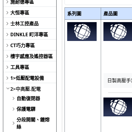
施耐德專區
大恒專區
系列圖
產品圖
士林工控產品
DINKLE 町洋專區
CT巧力專區
樓宇感應及遙控器區
工具專區
1>低壓配電設備
日製高壓手套
2>中高壓.配電
自動復閉器
保護電驛
分段開關、鏈熔
絲