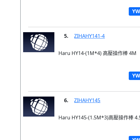
YW
5.
ZIHAHY141-4
Haru HY14-(1M*4) 高壓操作棒 4M
YW
6.
ZIHAHY145
Haru HY145-(1.5M*3)高壓操作棒 4