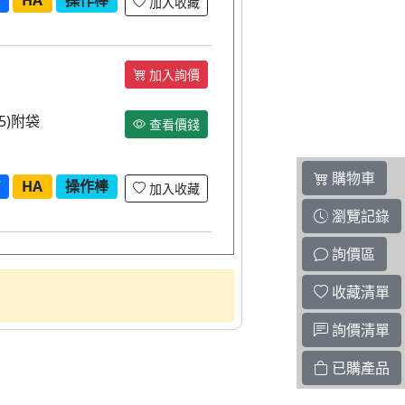
HA
操作棒
加入收藏
加入詢價
*5)附袋
查看價錢
購物車
HA
操作棒
加入收藏
瀏覽記錄
詢價區
收藏清單
詢價清單
已購產品