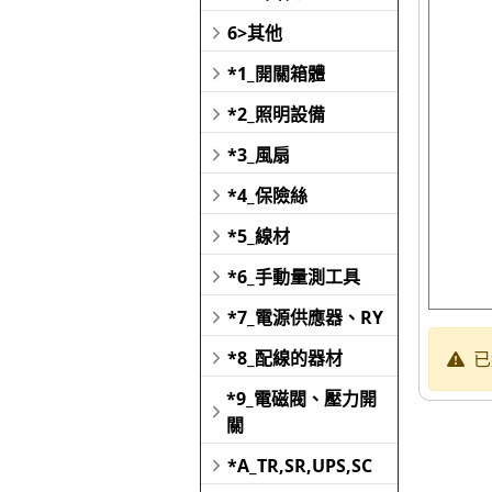
6>其他
*1_開關箱體
*2_照明設備
*3_風扇
*4_保險絲
*5_線材
*6_手動量測工具
*7_電源供應器、RY
*8_配線的器材
已
*9_電磁閥、壓力開
關
*A_TR,SR,UPS,SC