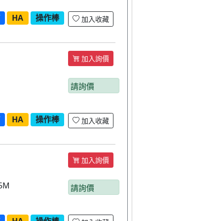
HA
操作棒
加入收藏
加入詢價
請詢價
HA
操作棒
加入收藏
加入詢價
.5M
請詢價