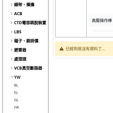
線架、橫擔
ACB
高壓操作棒 
CTD電容跳脫裝置
LBS
礙子、銅排價
已經到底沒有資料了...
避雷器
處理頭
VCB真空斷路器
YW
BL
EL
GL
HA