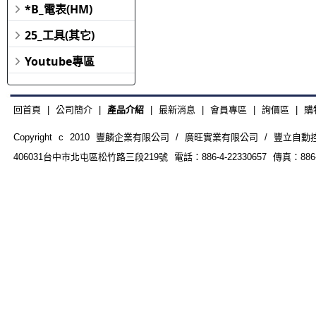
*B_電表(HM)
25_工具(其它)
Youtube專區
回首頁
|
公司簡介
|
產品介紹
|
最新消息
|
會員專區
|
詢價區
|
購
Copyright c 2010 豐麟企業有限公司 / 廣旺實業有限公司 / 豐立自動控制器材
406031台中市北屯區松竹路三段219號 電話：886-4-22330657 傳真：886-4-