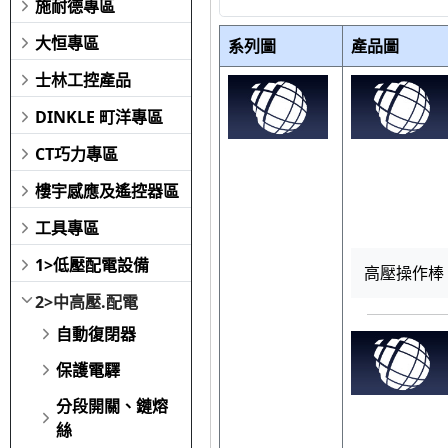
施耐德專區
大恒專區
系列圖
產品圖
士林工控產品
DINKLE 町洋專區
CT巧力專區
樓宇感應及遙控器區
工具專區
1>低壓配電設備
高壓操作棒 
2>中高壓.配電
自動復閉器
保護電驛
分段開關、鏈熔
絲