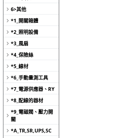
6>其他
*1_開關箱體
*2_照明設備
*3_風扇
*4_保險絲
*5_線材
*6_手動量測工具
*7_電源供應器、RY
*8_配線的器材
*9_電磁閥、壓力開
關
*A_TR,SR,UPS,SC