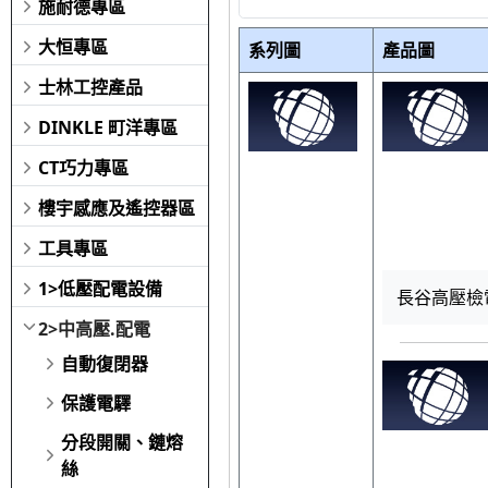
施耐德專區
大恒專區
系列圖
產品圖
士林工控產品
DINKLE 町洋專區
CT巧力專區
樓宇感應及遙控器區
工具專區
1>低壓配電設備
長谷高壓檢電
2>中高壓.配電
自動復閉器
保護電驛
分段開關、鏈熔
絲