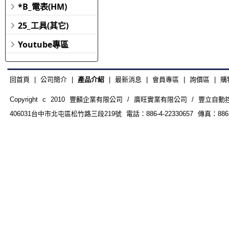
*B_電表(HM)
25_工具(其它)
Youtube專區
回首頁
|
公司簡介
|
產品介紹
|
最新消息
|
會員專區
|
詢價區
|
購
Copyright c 2010 豐麟企業有限公司 / 廣旺實業有限公司 / 豐立自動控制器材
406031台中市北屯區松竹路三段219號 電話：886-4-22330657 傳真：886-4-