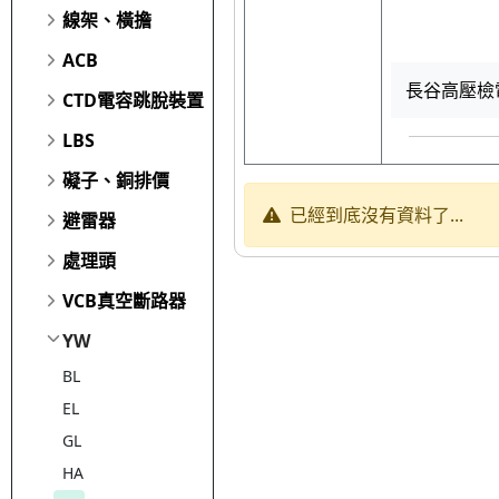
線架、橫擔
ACB
長谷高壓檢電
CTD電容跳脫裝置
LBS
礙子、銅排價
已經到底沒有資料了...
避雷器
處理頭
VCB真空斷路器
YW
BL
EL
GL
HA