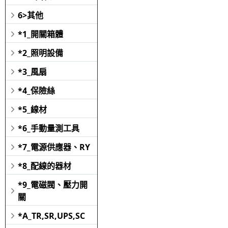
6>其他
*1_開關箱體
*2_照明設備
*3_風扇
*4_保險絲
*5_線材
*6_手動量測工具
*7_電源供應器、RY
*8_配線的器材
*9_電磁閥、壓力開
關
*A_TR,SR,UPS,SC