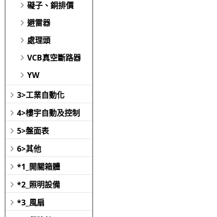
礙子、銅排價
避雷器
處理頭
VCB真空斷路器
YW
3>工業自動化
4>樓宇自動及控制
5>盤面表
6>其他
*1_開關箱體
*2_照明設備
*3_風扇