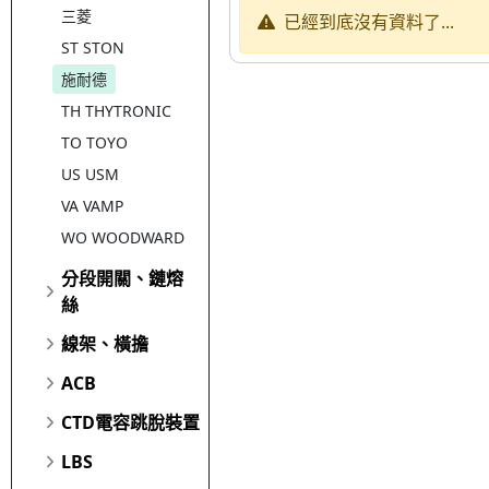
三菱
已經到底沒有資料了...
ST STON
施耐德
TH THYTRONIC
TO TOYO
US USM
VA VAMP
WO WOODWARD
分段開關、鏈熔
絲
線架、橫擔
ACB
CTD電容跳脫裝置
LBS