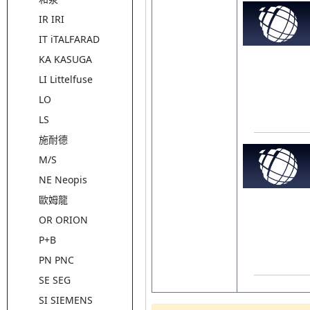
IR IRI
IT iTALFARAD
KA KASUGA
LI Littelfuse
LO
LS
施耐德
M/S
NE Neopis
歐姆龍
OR ORION
P+B
PN PNC
SE SEG
SI SIEMENS