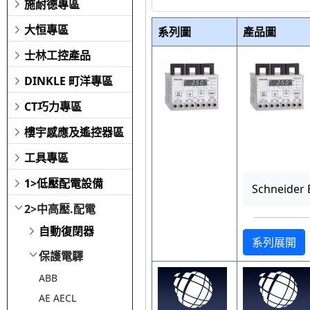
施耐德專區
大恒專區
系列圖
產品圖
士林工控產品
DINKLE 町洋專區
CT巧力專區
樓宇感應及遙控器區
工具專區
1>低壓配電設備
Schneide
2>中高壓.配電
自動復閉器
系列展開
保護電驛
ABB
AE AECL