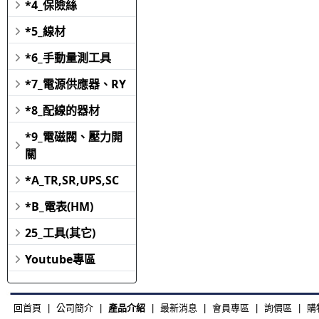
*4_保險絲
*5_線材
*6_手動量測工具
*7_電源供應器、RY
*8_配線的器材
*9_電磁閥、壓力開
關
*A_TR,SR,UPS,SC
*B_電表(HM)
25_工具(其它)
Youtube專區
回首頁
|
公司簡介
|
產品介紹
|
最新消息
|
會員專區
|
詢價區
|
購