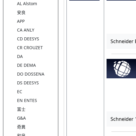
AL Alstom
安良
APP
CA ANLY
CD DEESYS
Schneide
CR CROUZET
DA
DE DEMA
DO DOSSENA
DS DEESYS
EC
EN ENTES
富士
G&A
Schneider
奇異
和泉