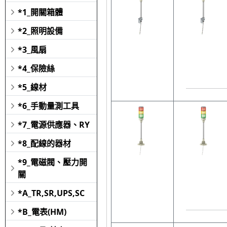
*1_開關箱體
*2_照明設備
*3_風扇
*4_保險絲
*5_線材
*6_手動量測工具
*7_電源供應器、RY
*8_配線的器材
*9_電磁閥、壓力開
關
*A_TR,SR,UPS,SC
*B_電表(HM)