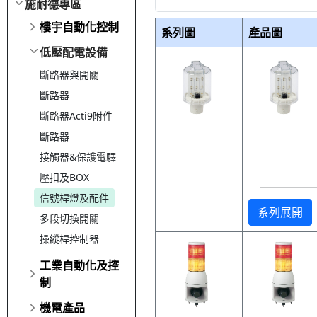
施耐德專區
樓宇自動化控制
系列圖
產品圖
低壓配電設備
斷路器與開關
斷路器
斷路器Acti9附件
斷路器
接觸器&保護電驛
壓扣及BOX
信號桿燈及配件
系列展開
多段切換開關
操縱桿控制器
工業自動化及控
制
機電產品