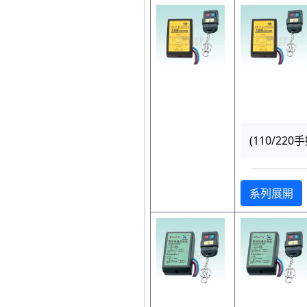
(110/22
系列展開