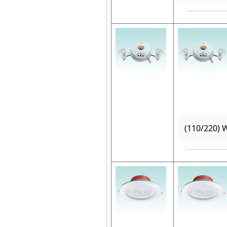
(110/220