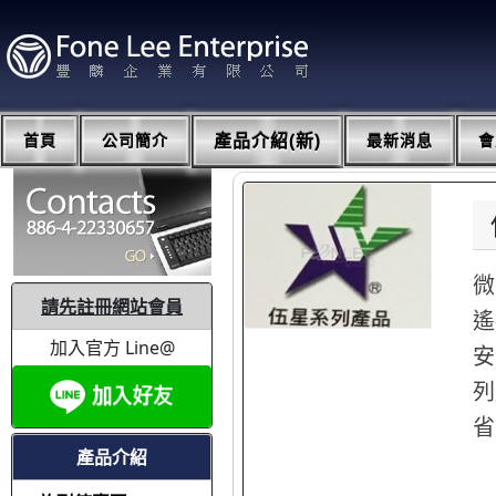
首頁
公司簡介
產品介紹(新)
最新消息
會
微
請先註冊網站會員
遙
加入官方 Line@
安
列
省
產品介紹