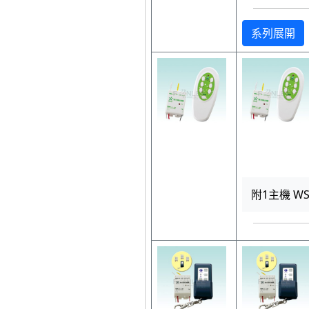
系列展開
附1主機 WS-