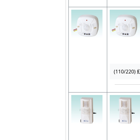
(110/220