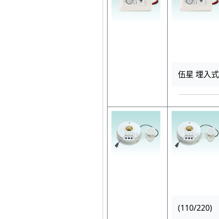
伍星 埋入式自
(110/220)