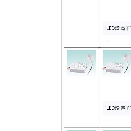
LED燈 電子安
LED燈 電子安