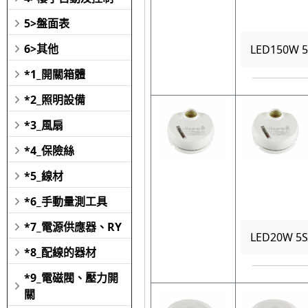
5>盤面表
6>其他
LED150W 
*1_開關箱體
*2_照明設備
*3_風扇
*4_保險絲
*5_線材
*6_手動量測工具
*7_電源供應器、RY
LED20W 5
*8_配線的器材
*9_電磁閥、壓力開
關