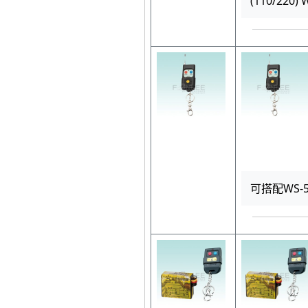
(110/220)
可搭配WS-54