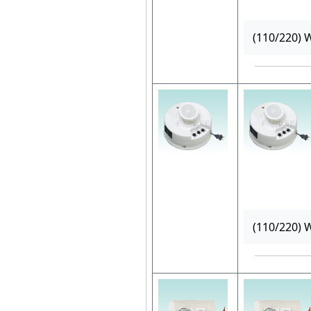
(110/220
(110/220)