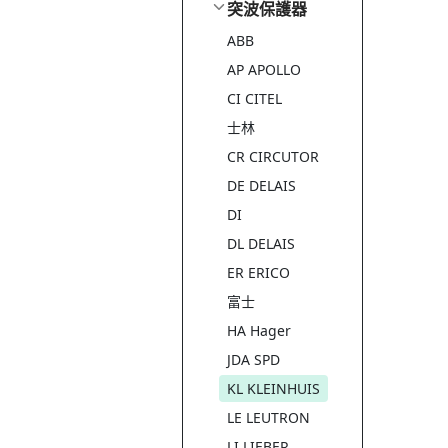
突波保護器
ABB
AP APOLLO
CI CITEL
士林
CR CIRCUTOR
DE DELAIS
DI
DL DELAIS
ER ERICO
富士
HA Hager
JDA SPD
KL KLEINHUIS
LE LEUTRON
LI LIEBER