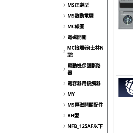
MS正逆型
MS熱動電驛
MC線圈
電磁開關
MC接觸器(士林N
型)
電動機保護斷路
器
電容器用接觸器
MY
MS電磁開關配件
BH型
NFB_125AF以下