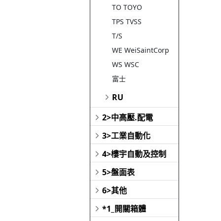
TO TOYO
TPS TVSS
T/S
WE WeiSaintCorp
WS WSC
富士
RU
2>中高壓.配電
3>工業自動化
4>樓宇自動及控制
5>盤面表
6>其他
*1_開關箱體