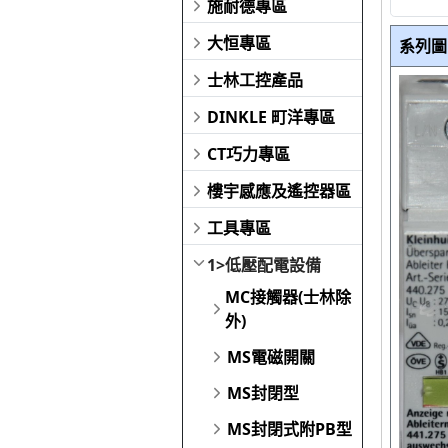
施耐德專區
大恒專區
系列圖
士林工控產品
DINKLE 町洋專區
CT巧力專區
樓宇感應及遙控器區
工具專區
1>低壓配電設備
MC接觸器(士林除
外)
MS電磁開關
MS封閉型
MS封閉式附PB型