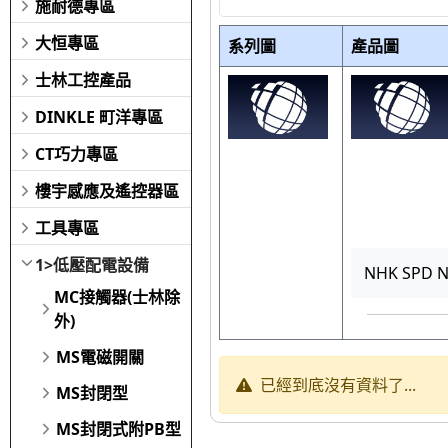
施耐德專區
大恒專區
系列圖
產品圖
士林工控產品
DINKLE 町洋專區
CT巧力專區
樓宇感應及遙控器區
工具專區
1>低壓配電設備
NHK SPD N
MC接觸器(士林除
外)
MS電磁開關
已經到底沒有資料了...
MS封閉型
MS封閉式附PB型