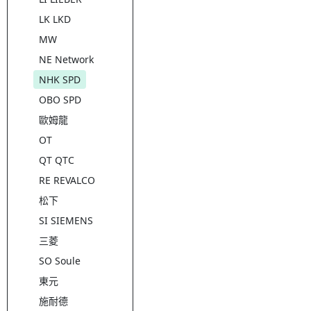
LK LKD
MW
NE Network
NHK SPD
OBO SPD
歐姆龍
OT
QT QTC
RE REVALCO
松下
SI SIEMENS
三菱
SO Soule
東元
施耐德