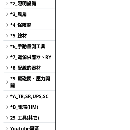
*2_照明設備
*3_風扇
*4_保險絲
*5_線材
*6_手動量測工具
*7_電源供應器、RY
*8_配線的器材
*9_電磁閥、壓力開
關
*A_TR,SR,UPS,SC
*B_電表(HM)
25_工具(其它)
Youtube專區