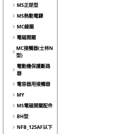
MS正逆型
MS熱動電驛
MC線圈
電磁開關
MC接觸器(士林N
型)
電動機保護斷路
器
電容器用接觸器
MY
MS電磁開關配件
BH型
NFB_125AF以下