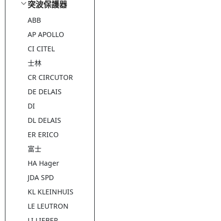
突波保護器
ABB
AP APOLLO
CI CITEL
士林
CR CIRCUTOR
DE DELAIS
DI
DL DELAIS
ER ERICO
富士
HA Hager
JDA SPD
KL KLEINHUIS
LE LEUTRON
LI LIEBER