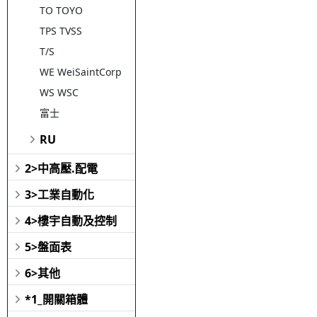
TO TOYO
TPS TVSS
T/S
WE WeiSaintCorp
WS WSC
富士
RU
2>中高壓.配電
3>工業自動化
4>樓宇自動及控制
5>盤面表
6>其他
*1_開關箱體