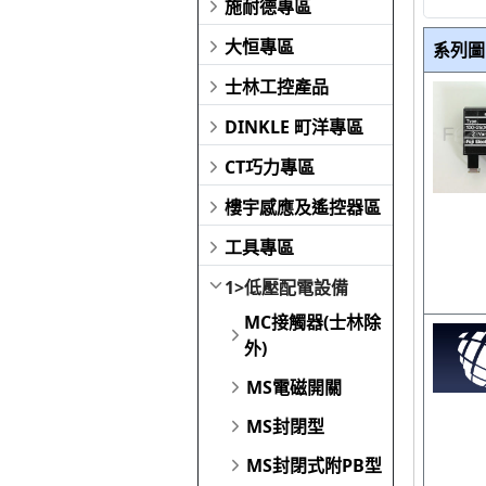
施耐德專區
大恒專區
系列圖
士林工控產品
DINKLE 町洋專區
CT巧力專區
樓宇感應及遙控器區
工具專區
1>低壓配電設備
MC接觸器(士林除
外)
MS電磁開關
MS封閉型
MS封閉式附PB型