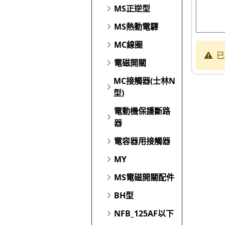
MS正逆型
MS熱動電驛
MC線圈
已
電磁開關
MC接觸器(士林N
型)
電動機保護斷路
器
電容器用接觸器
MY
MS電磁開關配件
BH型
NFB_125AF以下