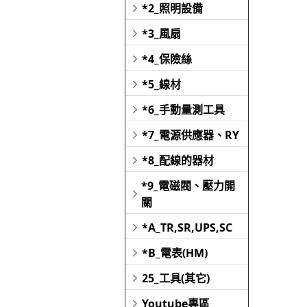
*2_照明設備
*3_風扇
*4_保險絲
*5_線材
*6_手動量測工具
*7_電源供應器、RY
*8_配線的器材
*9_電磁閥、壓力開
關
*A_TR,SR,UPS,SC
*B_電表(HM)
25_工具(其它)
Youtube專區