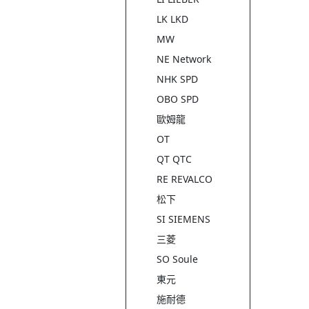
LK LKD
MW
NE Network
NHK SPD
OBO SPD
歐姆龍
OT
QT QTC
RE REVALCO
松下
SI SIEMENS
三菱
SO Soule
東元
施耐德