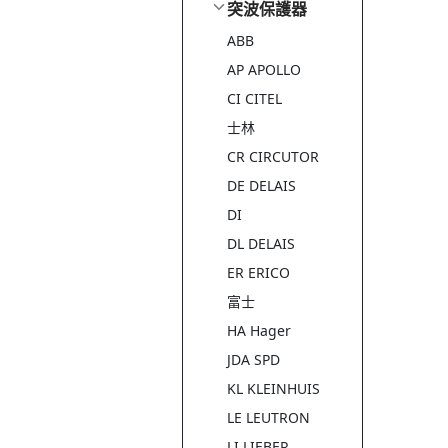
突波保護器
ABB
AP APOLLO
CI CITEL
士林
CR CIRCUTOR
DE DELAIS
DI
DL DELAIS
ER ERICO
富士
HA Hager
JDA SPD
KL KLEINHUIS
LE LEUTRON
LI LIEBER