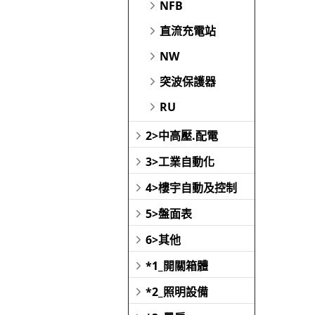
NFB
直流充電站
NW
突波保護器
RU
2>中高壓.配電
3>工業自動化
4>樓宇自動及控制
5>盤面表
6>其他
*1_開關箱體
*2_照明設備