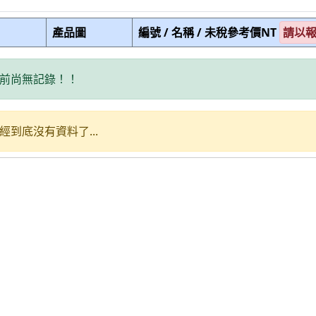
產品圖
編號 / 名稱 / 未稅參考價NT
請以
前尚無記錄！！
經到底沒有資料了...