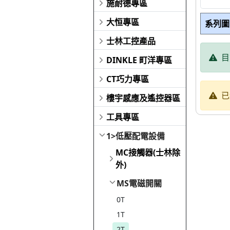
施耐德專區
大恒專區
系列圖
士林工控產品
目
DINKLE 町洋專區
CT巧力專區
已
樓宇感應及遙控器區
工具專區
1>低壓配電設備
MC接觸器(士林除
外)
MS電磁開關
0T
1T
2T