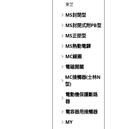
東芝
MS封閉型
MS封閉式附PB型
MS正逆型
MS熱動電驛
MC線圈
電磁開關
MC接觸器(士林N
型)
電動機保護斷路
器
電容器用接觸器
MY