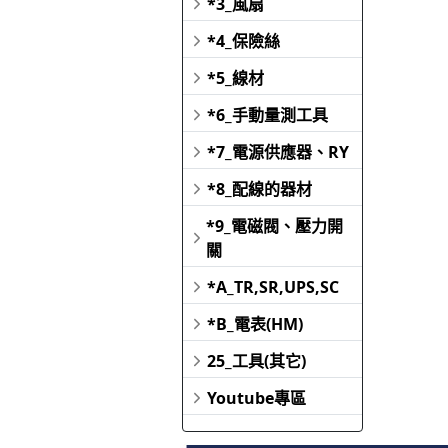
*3_風扇
*4_保險絲
*5_線材
*6_手動量測工具
*7_電源供應器、RY
*8_配線的器材
*9_電磁閥、壓力開
關
*A_TR,SR,UPS,SC
*B_電表(HM)
25_工具(其它)
Youtube專區