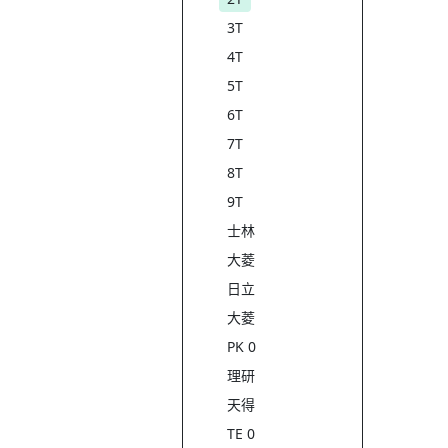
3T
4T
5T
6T
7T
8T
9T
士林
大菱
日立
大菱
PK 0
理研
天得
TE 0