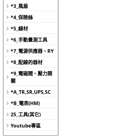
*3_風扇
*4_保險絲
*5_線材
*6_手動量測工具
*7_電源供應器、RY
*8_配線的器材
*9_電磁閥、壓力開
關
*A_TR,SR,UPS,SC
*B_電表(HM)
25_工具(其它)
Youtube專區