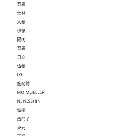
奇異
士林
大菱
伊頓
陽明
奇異
日立
伍菱
LG
施耐德
MO MOELLER
NI NISSHIN
理研
西門子
東元