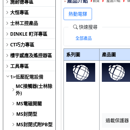
產品介紹
施耐德專區
首頁
產品介紹
大恒專區
熱動電驛
士林工控產品
快速搜尋
DINKLE 町洋專區
全部產品
CT巧力專區
系列圖
產品圖
樓宇感應及遙控器區
工具專區
1>低壓配電設備
MC接觸器(士林除
外)
MS電磁開關
MS封閉型
過載保護器 98
MS封閉式附PB型