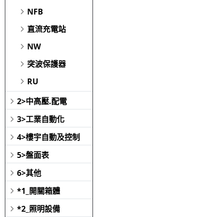
NFB
直流充電站
NW
突波保護器
RU
2>中高壓.配電
3>工業自動化
4>樓宇自動及控制
5>盤面表
6>其他
*1_開關箱體
*2_照明設備