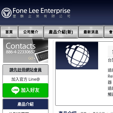
首頁
公司簡介
產品介紹(新)
最新消息
會
台
請先註冊網站會員
過載
R
加入官方 Line@
器
過
觸
產品介紹