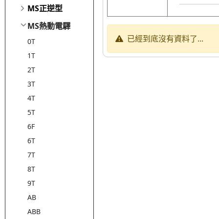
MS正逆型
MS熱動電驛
已經到底沒有資料了...
0T
1T
2T
3T
4T
5T
6F
6T
7T
8T
9T
AB
ABB