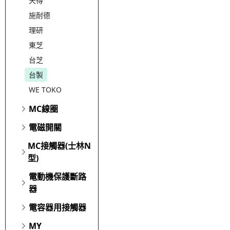
天得
施耐德
理研
東芝
台芝
台製
WE TOKO
MC線圈
電磁開關
MC接觸器(士林N
型)
電動機保護斷路
器
電容器用接觸器
MY