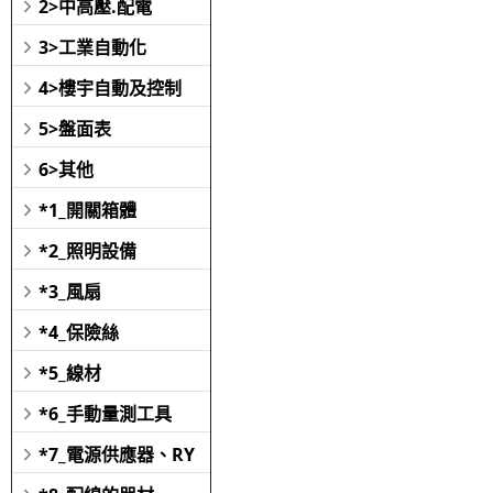
2>中高壓.配電
3>工業自動化
4>樓宇自動及控制
5>盤面表
6>其他
*1_開關箱體
*2_照明設備
*3_風扇
*4_保險絲
*5_線材
*6_手動量測工具
*7_電源供應器、RY