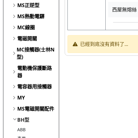
MS正逆型
西屋無熔絲 B
MS熱動電驛
MC線圈
電磁開關
已經到底沒有資料了...
MC接觸器(士林N
型)
電動機保護斷路
器
電容器用接觸器
MY
MS電磁開關配件
BH型
ABB