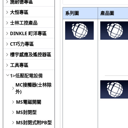
施耐德專區
大恒專區
系列圖
產品圖
士林工控產品
DINKLE 町洋專區
CT巧力專區
樓宇感應及遙控器區
工具專區
1>低壓配電設備
MC接觸器(士林除
外)
MS電磁開關
MS封閉型
MS封閉式附PB型