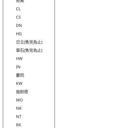
奇異
CL
CS
DN
HG
日立(售完為止)
華石(售完為止)
HW
IN
慶同
KW
施耐德
MO
NK
NT
RK