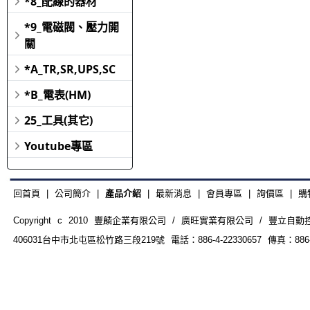
*8_配線的器材
*9_電磁閥、壓力開
關
*A_TR,SR,UPS,SC
*B_電表(HM)
25_工具(其它)
Youtube專區
回首頁
|
公司簡介
|
產品介紹
|
最新消息
|
會員專區
|
詢價區
|
購
Copyright c 2010 豐麟企業有限公司 / 廣旺實業有限公司 / 豐立自動控制器材
406031台中市北屯區松竹路三段219號 電話：886-4-22330657 傳真：886-4-