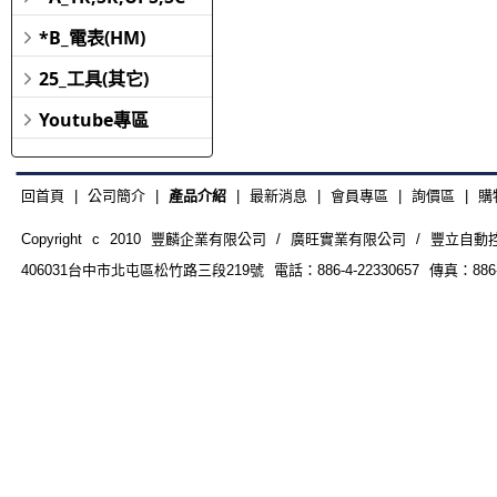
*B_電表(HM)
25_工具(其它)
Youtube專區
回首頁
|
公司簡介
|
產品介紹
|
最新消息
|
會員專區
|
詢價區
|
購
Copyright c 2010 豐麟企業有限公司 / 廣旺實業有限公司 / 豐立自動控制器材
406031台中市北屯區松竹路三段219號 電話：886-4-22330657 傳真：886-4-