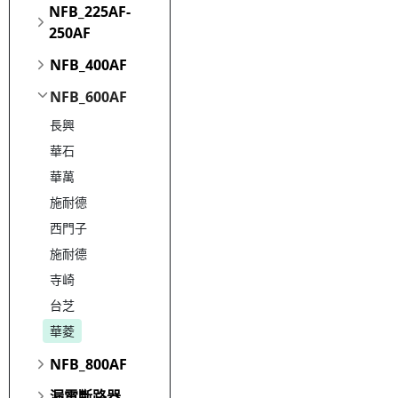
NFB_225AF-
250AF
NFB_400AF
NFB_600AF
長興
華石
華萬
施耐德
西門子
施耐德
寺崎
台芝
華菱
NFB_800AF
漏電斷路器