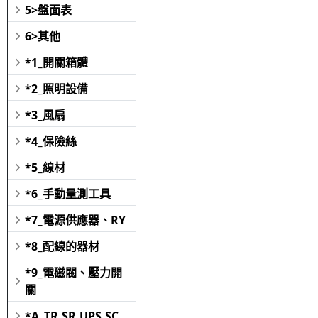
5>盤面表
6>其他
*1_開關箱體
*2_照明設備
*3_風扇
*4_保險絲
*5_線材
*6_手動量測工具
*7_電源供應器、RY
*8_配線的器材
*9_電磁閥、壓力開
關
*A_TR,SR,UPS,SC