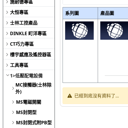
施耐德專區
大恒專區
系列圖
產品圖
士林工控產品
DINKLE 町洋專區
CT巧力專區
樓宇感應及遙控器區
工具專區
1>低壓配電設備
MC接觸器(士林除
外)
已經到底沒有資料了...
MS電磁開關
MS封閉型
MS封閉式附PB型