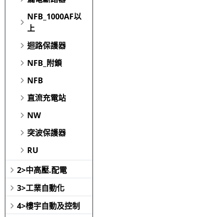
NFB_1000AF以
上
迴路保護器
NFB_附鎖
NFB
直流充電站
NW
突波保護器
RU
2>中高壓.配電
3>工業自動化
4>樓宇自動及控制