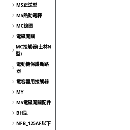
MS正逆型
MS熱動電驛
MC線圈
電磁開關
MC接觸器(士林N
型)
電動機保護斷路
器
電容器用接觸器
MY
MS電磁開關配件
BH型
NFB_125AF以下