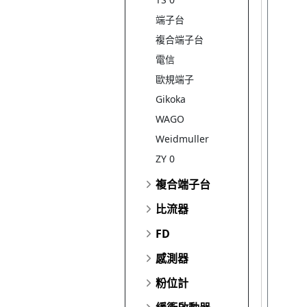
端子台
複合端子台
電信
歐規端子
Gikoka
WAGO
Weidmuller
ZY 0
複合端子台
比流器
FD
感測器
粉位計