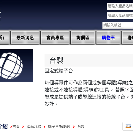
)
最新消息
會員專區
詢價區
購物車
聯
台製
固定式端子台
每個導電件可作為兩個或多個導體(導線)
連接或不連接導體(導線)的工具。 若照
想成是提供端子或導線連接的接線平台。 
設計。
介紹
首頁
產品介紹
端子台/短路片
台製