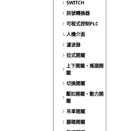
SWITCH
訊號轉換器
可程式控制PLC
人機介面
濾波器
拉式開關
上下開關、搖頭開
關
切換開關
壓扣開關、動力開
關
吊車開關
腳踏開關