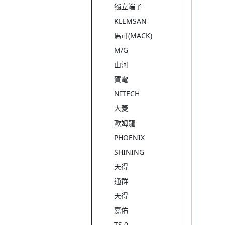
獨立端子
KLEMSAN
馬可(MACK)
M/G
山河
賀電
NITECH
大菱
歐姆龍
PHOENIX
SHINING
天得
通群
天得
嘉佑
TS 0