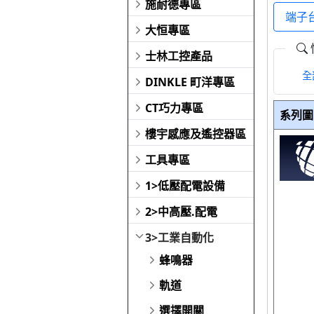
施耐德專區
端子
大恒專區
士林工控產品
全
DINKLE 町洋專區
CT巧力專區
系列圖
樓宇感應及遙控器區
工具專區
1>低壓配電設備
2>中高壓.配電
3>工業自動化
蜂鳴器
軌道
選擇開關