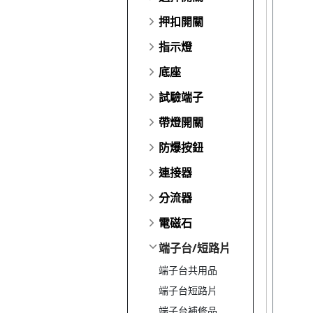
押扣開關
指示燈
底座
試驗端子
帶燈開關
防爆按鈕
連接器
分流器
電磁石
端子台/短路片
端子台共用品
端子台短路片
端子台補修品