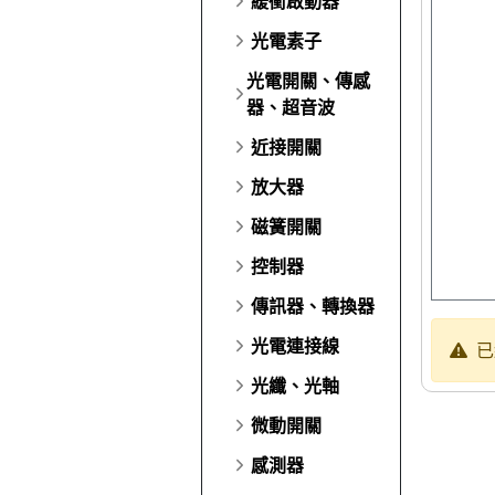
緩衝啟動器
光電素子
光電開關、傳感
器、超音波
近接開關
放大器
磁簧開關
控制器
傳訊器、轉換器
光電連接線
已
光纖、光軸
微動開關
感測器