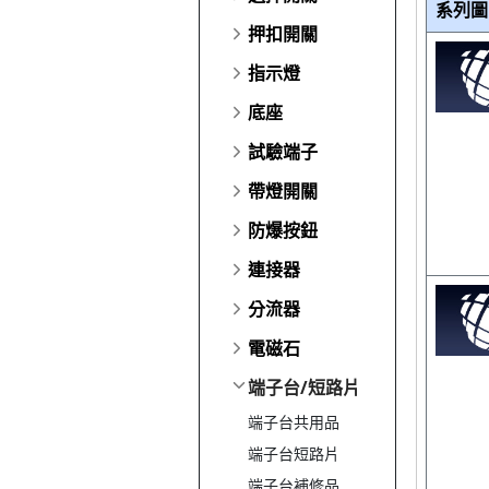
系列圖
押扣開關
指示燈
底座
試驗端子
帶燈開關
防爆按鈕
連接器
分流器
電磁石
端子台/短路片
端子台共用品
端子台短路片
端子台補修品