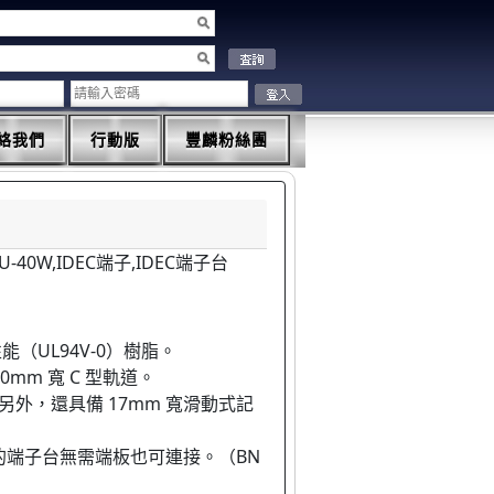
絡我們
行動版
豐麟粉絲團
1U-40W,IDEC端子,IDEC端子台
能（UL94V-0）樹脂。
30mm 寬 C 型軌道。
另外，還具備 17mm 寬滑動式記
的端子台無需端板也可連接。（BN