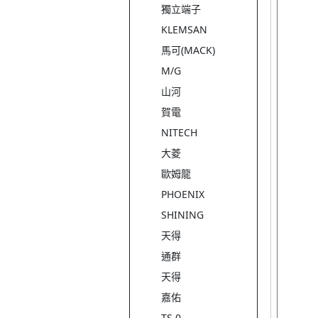
獨立端子
KLEMSAN
馬可(MACK)
M/G
山河
賀電
NITECH
大菱
歐姆龍
PHOENIX
SHINING
天得
通群
天得
嘉佑
TS 0