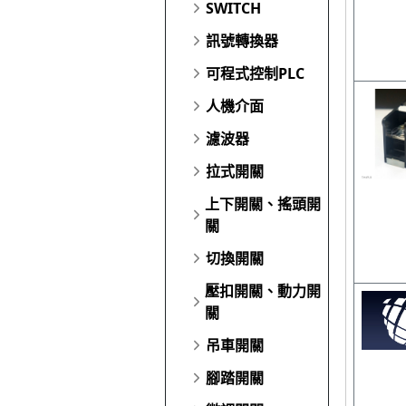
SWITCH
訊號轉換器
可程式控制PLC
人機介面
濾波器
拉式開關
上下開關、搖頭開
關
切換開關
壓扣開關、動力開
關
吊車開關
腳踏開關