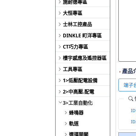
施耐德專區
大恒專區
士林工控產品
DINKLE 町洋專區
CT巧力專區
樓宇感應及遙控器區
工具專區
產品
1>低壓配電設備
端子
2>中高壓.配電
3>工業自動化
I
蜂鳴器
I
軌道
選擇開關