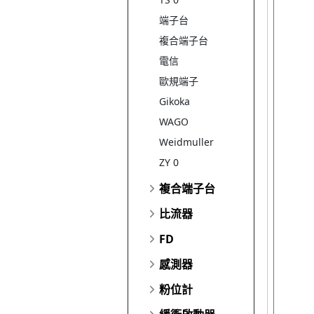
端子台
複合端子台
電信
歐規端子
Gikoka
WAGO
Weidmuller
ZY 0
複合端子台
比流器
FD
感測器
粉位計