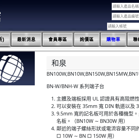
)
最新消息
會員專區
詢價區
購物車
聯
和泉
BN100W,BN10W,BN150W,BN15MW,BN
BN-W/BNH-W 系列端子台
主體及端板採用 UL 認證具有高阻燃性
可以安裝在 35mm 寬 DIN 軌道以及 
9.5mm 寬的記名板可用於各種機型。
名板。（BN10W ∼ BN30W 用）
鄰近的端子螺絲形狀或電流容量不同
□ 10W ∼ BN □ 150W 用）