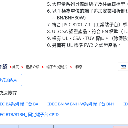
大容量系列具備螺絲型及柱頭螺栓型
以 1 極為單位的端子追加安裝和拆卸也
∼ BN/BNH30W）
符合 JIS C 8201-7-1〔工業端子台〕
UL/CSA 認證產品、符合 EN 標準（T
標有 UL、CSA、TÜV 標誌。（
另備有 UL 標準 FW2 之認證產品。
介紹
首頁
產品介紹
端子台/短路片
和泉
台/短路片
快速搜尋
DEC BA系列 端子台 BA
IDEC BN-W·BNH-W系列 端子台 BN1
I
DEC BTB/BTBH_ 固定端子台 CPID