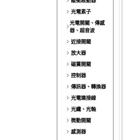
緩衝啟動器
光電素子
光電開關、傳感
器、超音波
近接開關
放大器
磁簧開關
控制器
傳訊器、轉換器
光電連接線
光纖、光軸
微動開關
感測器