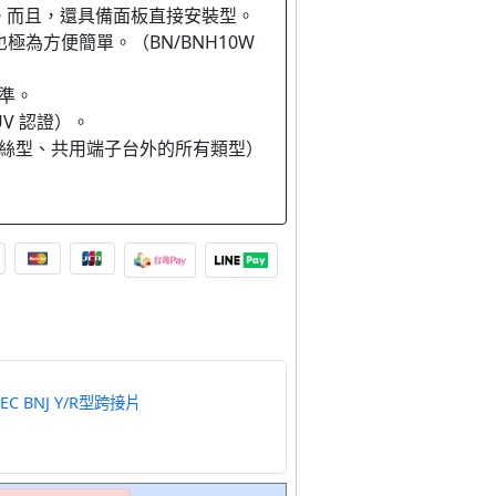
。而且，還具備面板直接安裝型。
極為方便簡單。（BN/BNH10W
標準。
ÜV 認證）。
除保險絲型、共用端子台外的所有類型）
DEC BNJ Y/R型跨接片