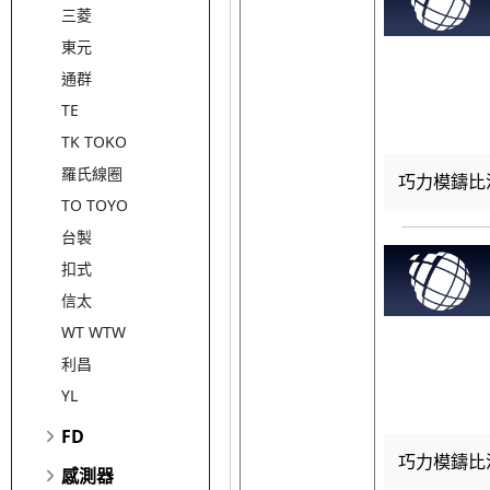
三菱
東元
通群
TE
TK TOKO
羅氏線圈
巧力模鑄比流器4
TO TOYO
台製
扣式
信太
WT WTW
利昌
YL
FD
巧力模鑄比流器
感測器