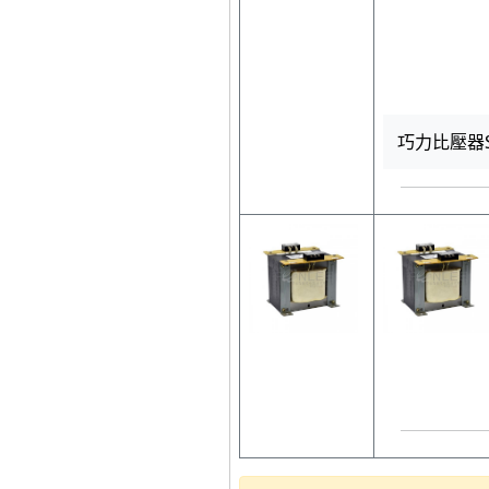
巧力比壓器S9 