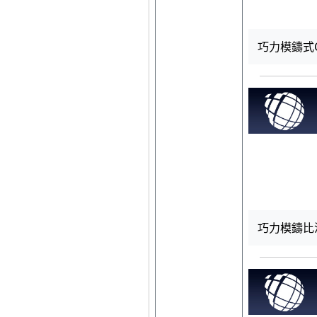
巧力模鑄式CT 
巧力模鑄比流