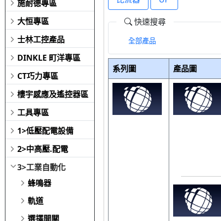
施耐德專區
大恒專區
快速搜尋
士林工控產品
全部產品
DINKLE 町洋專區
系列圖
產品圖
CT巧力專區
樓宇感應及遙控器區
工具專區
1>低壓配電設備
2>中高壓.配電
3>工業自動化
蜂鳴器
軌道
選擇開關