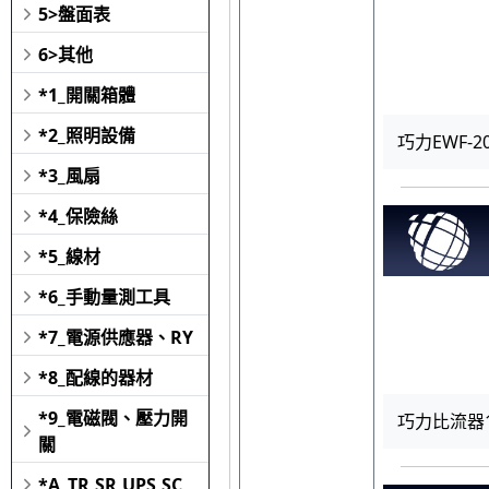
5>盤面表
6>其他
*1_開關箱體
*2_照明設備
巧力EWF-20D
*3_風扇
*4_保險絲
*5_線材
*6_手動量測工具
*7_電源供應器、RY
*8_配線的器材
*9_電磁閥、壓力開
巧力比流器15V
關
*A_TR,SR,UPS,SC