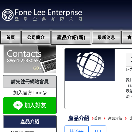
首頁
公司簡介
產品介紹(新)
最新消息
會
巧
變比
請先註冊網站會員
T
表
加入官方 Line@
流
產品介紹
首頁
產品介紹
產品介紹
比流器
UP