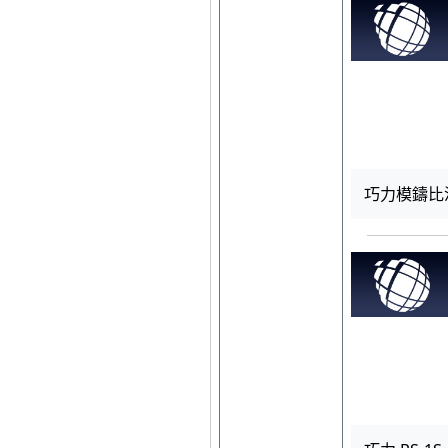
巧力模鑄比流器4