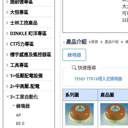
施耐德專區
大
大恒專區
可
以
士林工控產品
DINKLE 町洋專區
產品介紹
首頁
產品介紹
CT巧力專區
樓宇感應及遙控器區
蜂鳴器
工具專區
快速搜尋
1>低壓配電設備
TEND TTR16埋入式蜂鳴器
2>中高壓.配電
系列圖
產品圖
3>工業自動化
蜂鳴器
AP
BZ 0