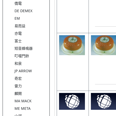
僑電
DE DEMEX
EM
易而益
亦電
富士
短音蜂鳴器
叮噹門鈴
和泉
JP ARROW
奇宏
雷力
麟開
MA MACK
ME META
山河