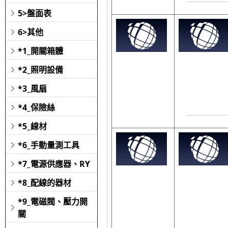
5>盤面表
6>其他
*1_開關箱體
*2_照明設備
*3_風扇
*4_保險絲
*5_線材
*6_手動量測工具
*7_電源供應器、RY
*8_配線的器材
*9_電磁閥、壓力開
關