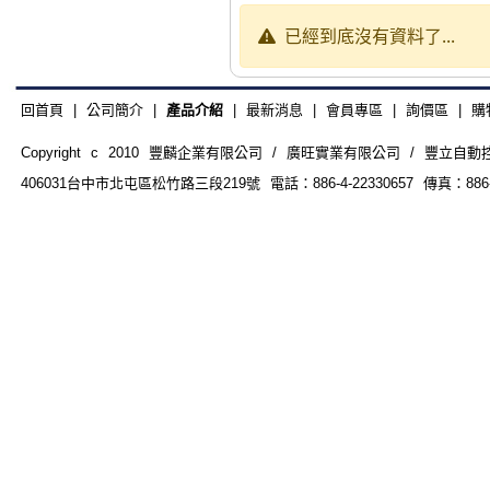
已經到底沒有資料了...
回首頁
|
公司簡介
|
產品介紹
|
最新消息
|
會員專區
|
詢價區
|
購
Copyright c 2010 豐麟企業有限公司 / 廣旺實業有限公司 / 豐立自動控制器材
406031台中市北屯區松竹路三段219號 電話：886-4-22330657 傳真：886-4-