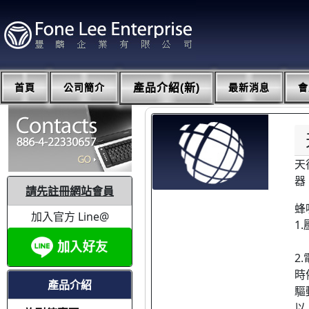
首頁
公司簡介
產品介紹(新)
最新消息
會
天
器
請先註冊網站會員
蜂
加入官方 Line@
1
2
時
產品介紹
驅
以