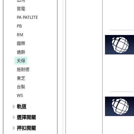
賀電
PA PATLITE
PB
RM
國際
通群
天得
施耐德
東芝
台製
WS
軌道
選擇開關
押扣開關