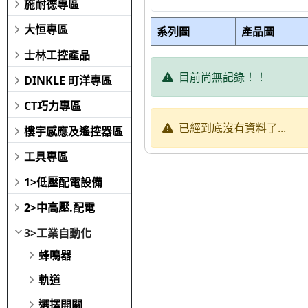
施耐德專區
大恒專區
系列圖
產品圖
士林工控產品
目前尚無記錄！！
DINKLE 町洋專區
CT巧力專區
已經到底沒有資料了...
樓宇感應及遙控器區
工具專區
1>低壓配電設備
2>中高壓.配電
3>工業自動化
蜂鳴器
軌道
選擇開關