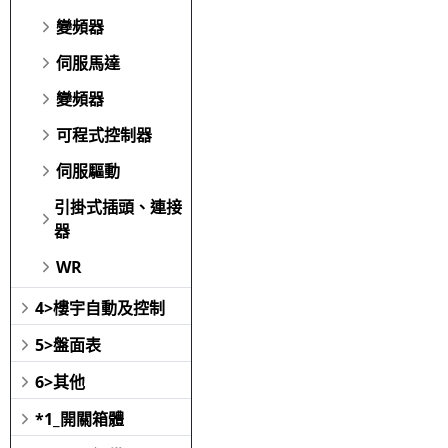
變頻器
伺服馬達
變頻器
可程式控制器
伺服驅動
引掛式插頭、連接
器
WR
4>樓宇自動及控制
5>盤面表
6>其他
*1_開關箱體