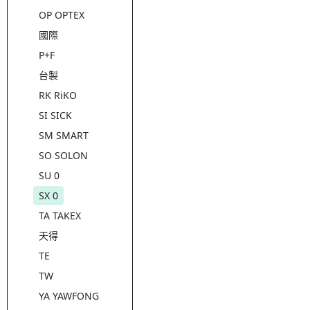
OP OPTEX
國際
P+F
台製
RK RiKO
SI SICK
SM SMART
SO SOLON
SU 0
SX 0
TA TAKEX
天得
TE
TW
YA YAWFONG