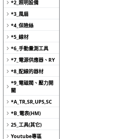
*2_照明設備
*3_風扇
*4_保險絲
*5_線材
*6_手動量測工具
*7_電源供應器、RY
*8_配線的器材
*9_電磁閥、壓力開
關
*A_TR,SR,UPS,SC
*B_電表(HM)
25_工具(其它)
Youtube專區