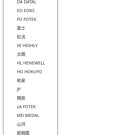
DA DATAL
EO EOKS
FO FOTEK
富士
虹洸
HI HIGHLY
北陽
HL HENEWELL
HO HOKUYO
和泉
JP
開放
LA FOTEK
MD MEDAL
山河
歐姆龍