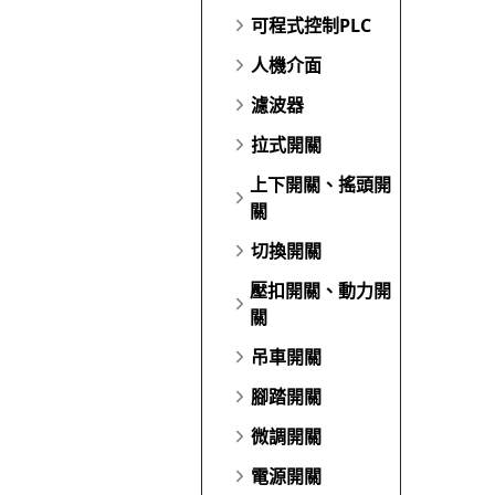
可程式控制PLC
人機介面
濾波器
拉式開關
上下開關、搖頭開
關
切換開關
壓扣開關、動力開
關
吊車開關
腳踏開關
微調開關
電源開關