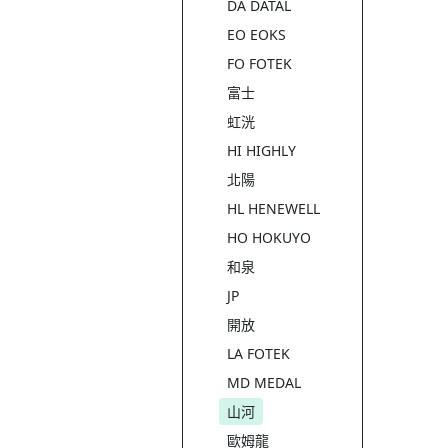
DA DATAL
EO EOKS
FO FOTEK
富士
虹洸
HI HIGHLY
北陽
HL HENEWELL
HO HOKUYO
和泉
JP
開放
LA FOTEK
MD MEDAL
山河
歐姆龍