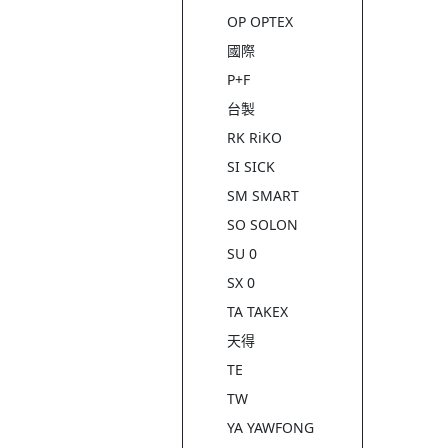
OP OPTEX
國際
P+F
台製
RK RiKO
SI SICK
SM SMART
SO SOLON
SU 0
SX 0
TA TAKEX
天得
TE
TW
YA YAWFONG