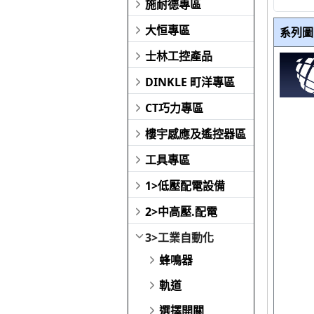
施耐德專區
大恒專區
系列圖
士林工控產品
DINKLE 町洋專區
CT巧力專區
樓宇感應及遙控器區
工具專區
1>低壓配電設備
2>中高壓.配電
3>工業自動化
蜂鳴器
軌道
選擇開關