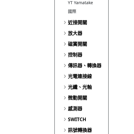
YT Yamatake
國際
近接開關
放大器
磁簧開關
控制器
傳訊器、轉換器
光電連接線
光纖、光軸
微動開關
感測器
SWITCH
訊號轉換器