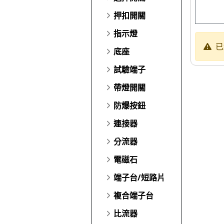
押扣開關
指示燈
已
底座
試驗端子
帶燈開關
防爆按鈕
連接器
分流器
電磁石
端子台/短路片
複合端子台
比流器