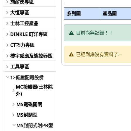
施耐德專區
大恒專區
系列圖
產品圖
士林工控產品
目前尚無記錄！！
DINKLE 町洋專區
CT巧力專區
已經到底沒有資料了...
樓宇感應及遙控器區
工具專區
1>低壓配電設備
MC接觸器(士林除
外)
MS電磁開關
MS封閉型
MS封閉式附PB型