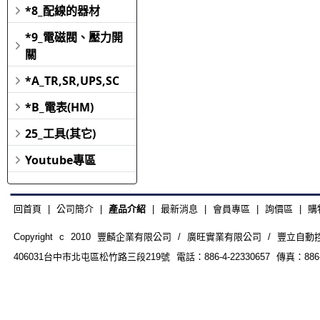
*8_配線的器材
*9_電磁閥、壓力開
關
*A_TR,SR,UPS,SC
*B_電表(HM)
25_工具(其它)
Youtube專區
回首頁
|
公司簡介
|
產品介紹
|
最新消息
|
會員專區
|
詢價區
|
購
Copyright c 2010 豐麟企業有限公司 / 廣旺實業有限公司 / 豐立自動控制器材
406031台中市北屯區松竹路三段219號 電話：886-4-22330657 傳真：886-4-