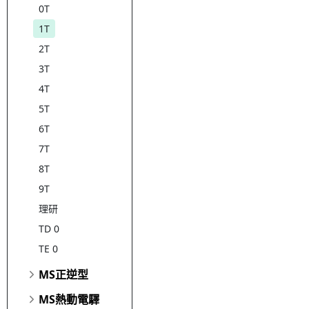
0T
1T
2T
3T
4T
5T
6T
7T
8T
9T
理研
TD 0
TE 0
MS正逆型
MS熱動電驛