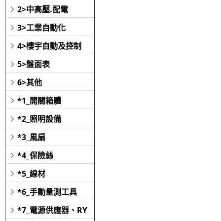
2>中高壓.配電
3>工業自動化
4>樓宇自動及控制
5>盤面表
6>其他
*1_開關箱體
*2_照明設備
*3_風扇
*4_保險絲
*5_線材
*6_手動量測工具
*7_電源供應器、RY