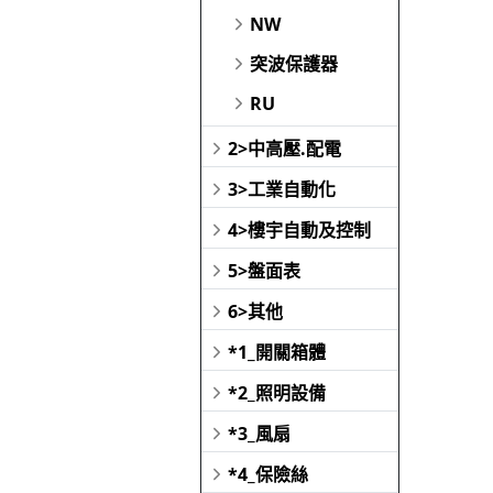
NW
突波保護器
RU
2>中高壓.配電
3>工業自動化
4>樓宇自動及控制
5>盤面表
6>其他
*1_開關箱體
*2_照明設備
*3_風扇
*4_保險絲