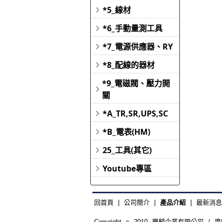
*5_線材
*6_手動量測工具
*7_電源供應器、RY
*8_配線的器材
*9_電磁閥、壓力開
關
*A_TR,SR,UPS,SC
*B_電表(HM)
25_工具(其它)
Youtube專區
回首頁
|
公司簡介
|
產品介紹
|
最新消息
Copyright c 2010 豐麟企業有限公司 / 