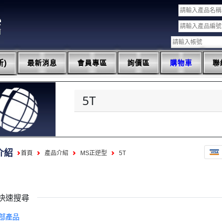
)
最新消息
會員專區
詢價區
購物車
聯
5T
介紹
首頁
產品介紹
MS正逆型
5T
快速搜尋
部產品