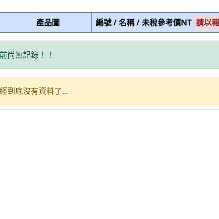
產品圖
編號 / 名稱 / 未稅參考價NT
請以
前尚無記錄！！
經到底沒有資料了...