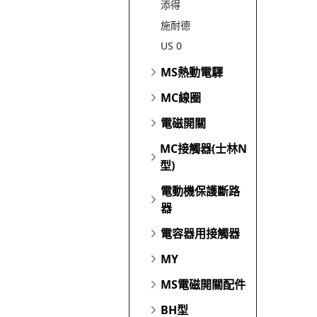
添得
施耐德
US 0
MS熱動電驛
MC線圈
電磁開關
MC接觸器(士林N
型)
電動機保護斷路
器
電容器用接觸器
MY
MS電磁開關配件
BH型