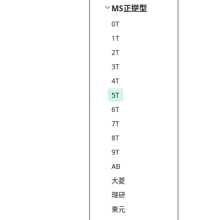
MS正逆型
0T
1T
2T
3T
4T
5T
6T
7T
8T
9T
AB
大菱
理研
東元