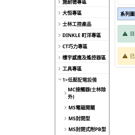
施耐德專區
大恒專區
系列圖
士林工控產品
目
DINKLE 町洋專區
CT巧力專區
已
樓宇感應及遙控器區
工具專區
1>低壓配電設備
MC接觸器(士林除
外)
MS電磁開關
MS封閉型
MS封閉式附PB型