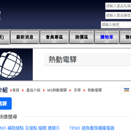
)
最新消息
會員專區
詢價區
購物車
聯
熱動電驛
介紹
首頁
產品介紹
MS熱動電驛
天得
熱動電驛
電驛
快速搜尋
END 補助接點 主接點 線圈 連鎖片
TEND 過負載保護繼電器