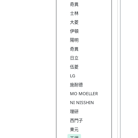
奇異
士林
大菱
伊頓
陽明
奇異
日立
伍菱
LG
施耐德
MO MOELLER
NI NISSHIN
理研
西門子
東元