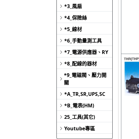
*3_風扇
*4_保險絲
*5_線材
*6_手動量測工具
*7_電源供應器、RY
*8_配線的器材
*9_電磁閥、壓力開
關
*A_TR,SR,UPS,SC
*B_電表(HM)
25_工具(其它)
Youtube專區