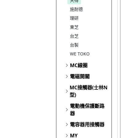
天得
施耐德
理研
東芝
台芝
台製
WE TOKO
MC線圈
電磁開關
MC接觸器(士林N
型)
電動機保護斷路
器
電容器用接觸器
MY