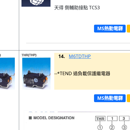
天得 側輔助接點 TCS3
MS熱動電驛
14.
M6TDTHP
--*TEND 過負載保護繼電器
MS熱動電驛