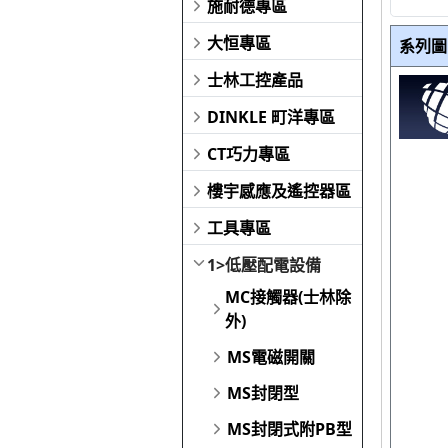
施耐德專區
大恒專區
系列圖
士林工控產品
DINKLE 町洋專區
CT巧力專區
樓宇感應及遙控器區
工具專區
1>低壓配電設備
MC接觸器(士林除
外)
MS電磁開關
MS封閉型
MS封閉式附PB型