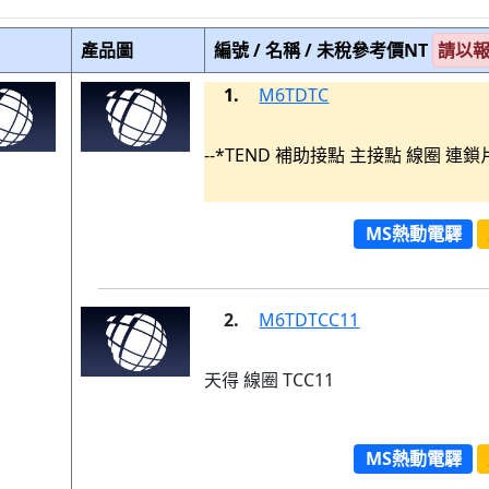
產品圖
編號 / 名稱 / 未稅參考價NT
請以
1.
M6TDTC
--*TEND 補助接點 主接點 線圈 連鎖
MS熱動電驛
2.
M6TDTCC11
天得 線圈 TCC11
MS熱動電驛