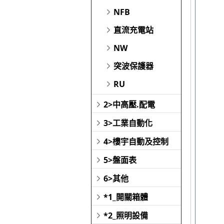
NFB
直流充電站
NW
突波保護器
RU
2>中高壓.配電
3>工業自動化
4>樓宇自動及控制
5>盤面表
6>其他
*1_開關箱體
*2_照明設備