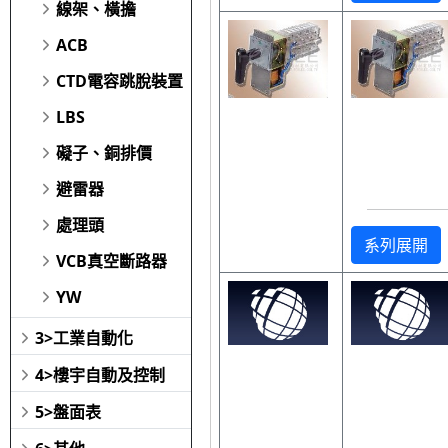
線架、橫擔
ACB
CTD電容跳脫裝置
LBS
礙子、銅排價
避雷器
處理頭
系列展開
VCB真空斷路器
YW
3>工業自動化
4>樓宇自動及控制
5>盤面表