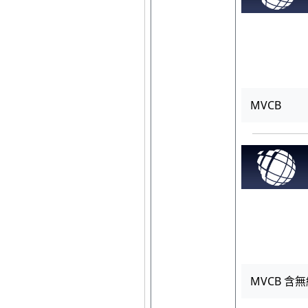
MVCB
MVCB 含