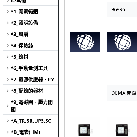
6>其他
96*96
*1_開關箱體
*2_照明設備
*3_風扇
*4_保險絲
*5_線材
*6_手動量測工具
*7_電源供應器、RY
*8_配線的器材
DEMA 閉鎖電
*9_電磁閥、壓力開
關
*A_TR,SR,UPS,SC
*B_電表(HM)