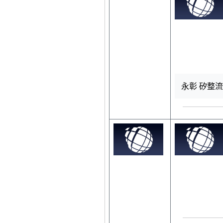
永彰 矽整流電