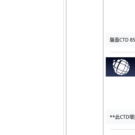
盤面CTD 850
**此CTD壞