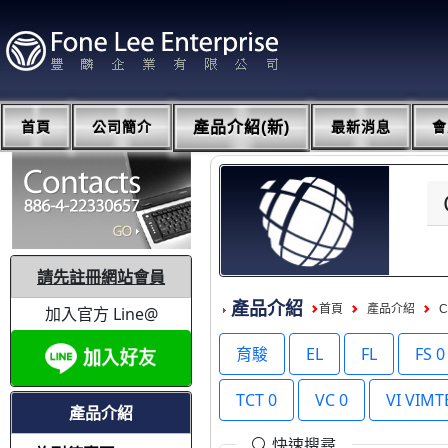
首頁
公司簡介
產品介紹(新)
最新消息
會
請先註冊網站會員
產品介紹
首頁
產品介紹
加入官方 Line@
育駿
EL
FL
FS 0
TCT 0
VC 0
VI VIM
產品介紹
快速搜尋