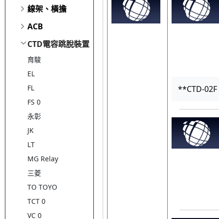
線架、橫擔
ACB
CTD電容跳脫裝置
育駿
EL
FL
**CTD-02F
FS 0
永彰
JK
LT
MG Relay
三菱
TO TOYO
TCT 0
VC 0