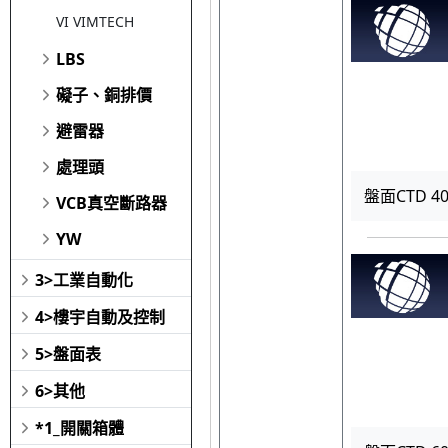
VI VIMTECH
LBS
礙子、銅排價
避雷器
處理頭
盤面CTD 400
VCB真空斷路器
YW
3>工業自動化
4>樓宇自動及控制
5>盤面表
6>其他
*1_開關箱體