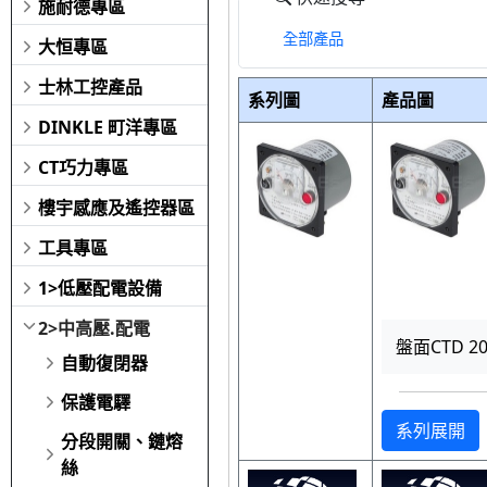
施耐德專區
全部產品
大恒專區
士林工控產品
系列圖
產品圖
DINKLE 町洋專區
CT巧力專區
樓宇感應及遙控器區
工具專區
1>低壓配電設備
2>中高壓.配電
盤面CTD 200
自動復閉器
保護電驛
系列展開
分段開關、鏈熔
絲