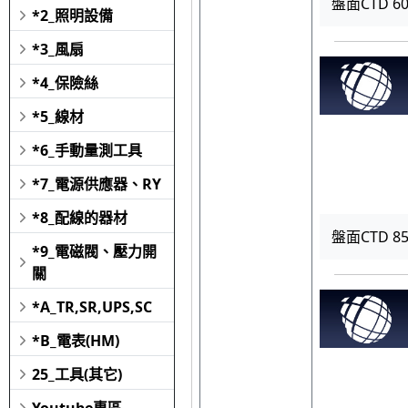
盤面CTD 600
*2_照明設備
*3_風扇
*4_保險絲
*5_線材
*6_手動量測工具
*7_電源供應器、RY
*8_配線的器材
盤面CTD 850
*9_電磁閥、壓力開
關
*A_TR,SR,UPS,SC
*B_電表(HM)
25_工具(其它)
Youtube專區