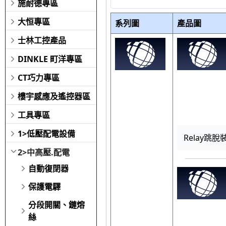
施耐德專區
大恒專區
系列圖
產品圖
士林工控產品
DINKLE 町洋專區
CT巧力專區
樓宇感應及遙控器區
工具專區
1>低壓配電設備
Relay跳脫
2>中高壓.配電
自動復閉器
保護電驛
分段開關、鏈熔
絲