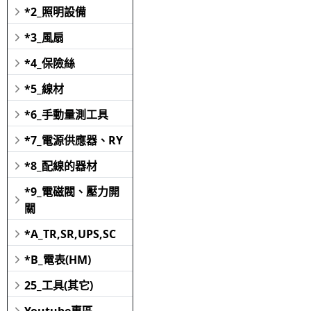
*2_照明設備
*3_風扇
*4_保險絲
*5_線材
*6_手動量測工具
*7_電源供應器、RY
*8_配線的器材
*9_電磁閥、壓力開
關
*A_TR,SR,UPS,SC
*B_電表(HM)
25_工具(其它)
Youtube專區