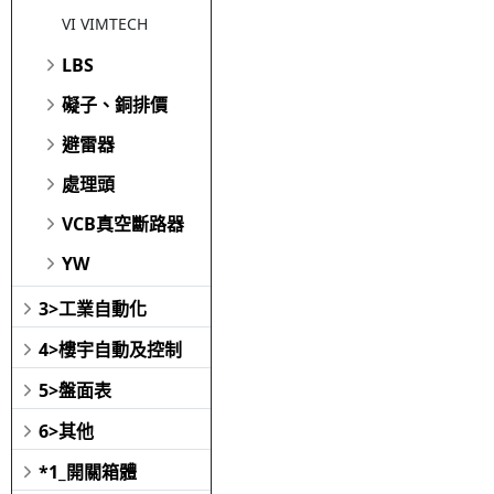
VI VIMTECH
LBS
礙子、銅排價
避雷器
處理頭
VCB真空斷路器
YW
3>工業自動化
4>樓宇自動及控制
5>盤面表
6>其他
*1_開關箱體