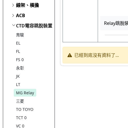
線架、橫擔
ACB
Relay跳脫
CTD電容跳脫裝置
育駿
EL
FL
已經到底沒有資料了...
FS 0
永彰
JK
LT
MG Relay
三菱
TO TOYO
TCT 0
VC 0