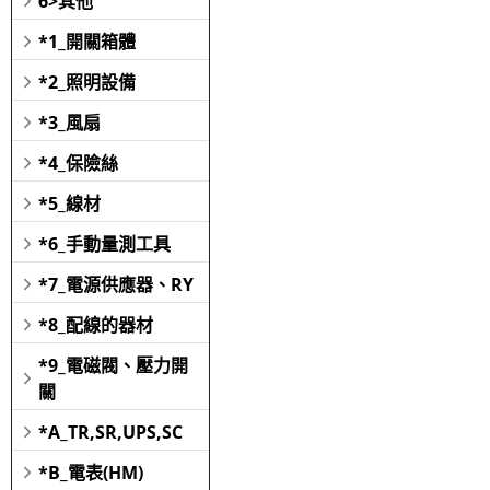
6>其他
*1_開關箱體
*2_照明設備
*3_風扇
*4_保險絲
*5_線材
*6_手動量測工具
*7_電源供應器、RY
*8_配線的器材
*9_電磁閥、壓力開
關
*A_TR,SR,UPS,SC
*B_電表(HM)