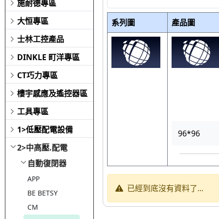
施耐德專區
大恒專區
系列圖
產品圖
士林工控產品
DINKLE 町洋專區
CT巧力專區
樓宇感應及遙控器區
工具專區
1>低壓配電設備
96*96
2>中高壓.配電
自動復閉器
APP
已經到底沒有資料了...
BE BETSY
CM