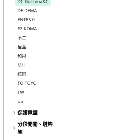
DC Dossena&C
DE DEMA
ENTES 0
EZ KOMA
不二
權益
和泉
MH
統固
TO TOYO
TW
US
保護電驛
分段開關、鏈熔
絲