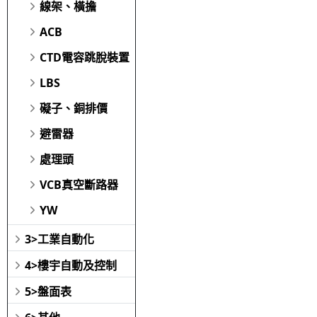
線架、橫擔
ACB
CTD電容跳脫裝置
LBS
礙子、銅排價
避雷器
處理頭
VCB真空斷路器
YW
3>工業自動化
4>樓宇自動及控制
5>盤面表